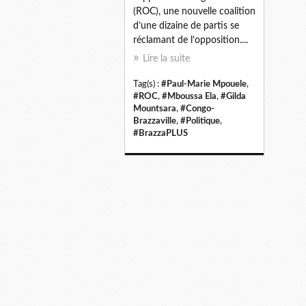
(ROC), une nouvelle coalition
d’une dizaine de partis se
réclamant de l’opposition....
Lire la suite
Tag(s) :
#Paul-Marie Mpouele
,
#ROC
,
#Mboussa Ela
,
#Gilda
Mountsara
,
#Congo-
Brazzaville
,
#Politique
,
#BrazzaPLUS