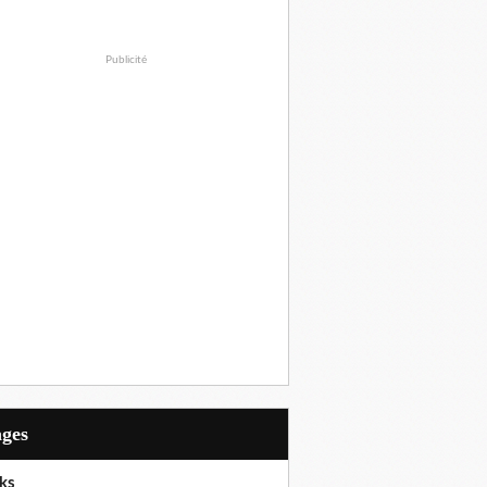
Publicité
ages
ks