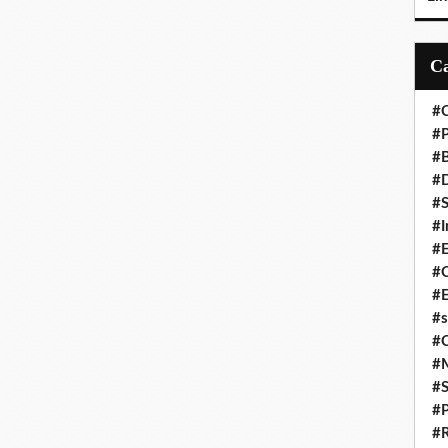
#C
#P
#
#D
#S
#I
#
#C
#E
#s
#
#
#S
#P
#R