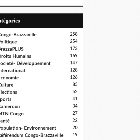
Catégories
258
ongo-Brazzaville
254
olitique
173
BrazzaPLUS
169
roits Humains
147
ocieté- Développement
128
nternational
126
Economie
85
ulture
52
lections
41
ports
34
Cameroun
27
MTN Congo
22
anté
20
opulation- Environnement
19
éférendum Congo-Brazzaville