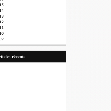
15
14
13
12
11
10
09
articles récents