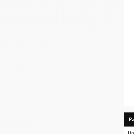
P
Lin