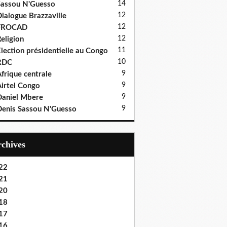
14
assou N'Guesso
12
ialogue Brazzaville
12
FROCAD
12
eligion
11
lection présidentielle au Congo
10
RDC
9
frique centrale
9
irtel Congo
9
aniel Mbere
9
enis Sassou N'Guesso
Archives
22
21
20
18
17
16