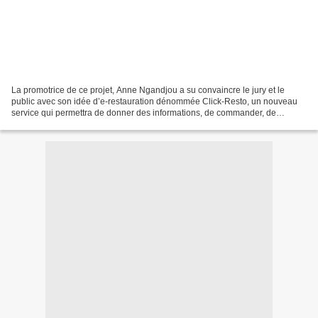
La promotrice de ce projet, Anne Ngandjou a su convaincre le jury et le
public avec son idée d’e-restauration dénommée Click-Resto, un nouveau
service qui permettra de donner des informations, de commander, de
réserver des plats en ligne et / ou de se...