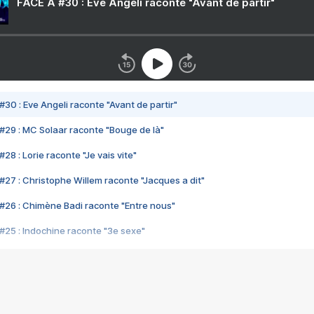
FACE A #30 : Eve Angeli raconte "Avant de partir"
#30 : Eve Angeli raconte "Avant de partir"
#29 : MC Solaar raconte "Bouge de là"
28 : Lorie raconte "Je vais vite"
#27 : Christophe Willem raconte "Jacques a dit"
#26 : Chimène Badi raconte "Entre nous"
#25 : Indochine raconte "3e sexe"
#24 : Zaho raconte "C'est chelou"
#23 : Patrick Bruel raconte "Au café des délices"
#22 : Kyo raconte "Le chemin"