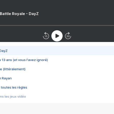
 Battle Royale - DayZ
 DayZ
 a 13 ans (et vous l'avez ignoré)
e (littéralement)
im Rayan
 toutes les règles
s les jeux vidéo
us choquant de Rockstar ? - Le scandale BULLY