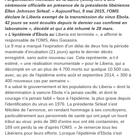
cérémonie officielle en présence de la présidente libérienne
Ellen Johnson Sirleaf. « Aujourd'hui, 9 mai 2015, l'OMS
déclare le Liberia exempt de la transmission du virus Ebola.
42 jours se sont écoulés depuis le dernier cas confirmé en
laboratoire », décédé et qui a été inhumé le 28 mars.
« L'épidémie d'Ebola au
Liberia est terminée », a affirmé le
responsable de l'OMS, Alex Gasasira.
Le 9 mai a marqué l'expiration d'un délai de deux fois la période
maximale d'incubation (21 jours) après le dernier décès
enregistré, sans autre nouveau cas. Cela représente, a-t-il
estimé, « une réalisation monumentale » pour le Liberia, qui a
décompté en un an plus de 4.700 morts sur quelque 10.500 cas,
avec, au pic de l'épidémie entre août et septembre 2014, « 300 à
400 nouveaux cas par semaine ».
Il a salué le gouvernement et les populations du Liberia « dont la
détermination à vaincre Ebola n'a jamais vacillé, et dont le
courage n'a jamais faibli » face à l'épidémie, la plus grave depuis
l'identification du virus en 1976. La présidente Sirleaf s'est
félicitée de l'annonce, en rendant hommage à ses concitoyens,
particulièrement aux personnels de santé qui ont payé un lourd
tribut au virus: près de 380 d'entre eux ont été contaminés, et
189 ont perdu la vie d'après l'OMS. « Je remercie tous les
Libériens pour leurs efforts. Lorsque l'épidémie d'Ebola s'est