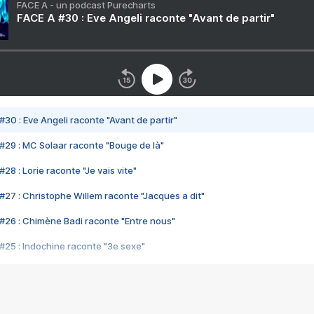
FACE A - un podcast Purecharts
FACE A #30 : Eve Angeli raconte "Avant de partir"
#30 : Eve Angeli raconte "Avant de partir"
#29 : MC Solaar raconte "Bouge de là"
28 : Lorie raconte "Je vais vite"
#27 : Christophe Willem raconte "Jacques a dit"
#26 : Chimène Badi raconte "Entre nous"
#25 : Indochine raconte "3e sexe"
#24 : Zaho raconte "C'est chelou"
#23 : Patrick Bruel raconte "Au café des délices"