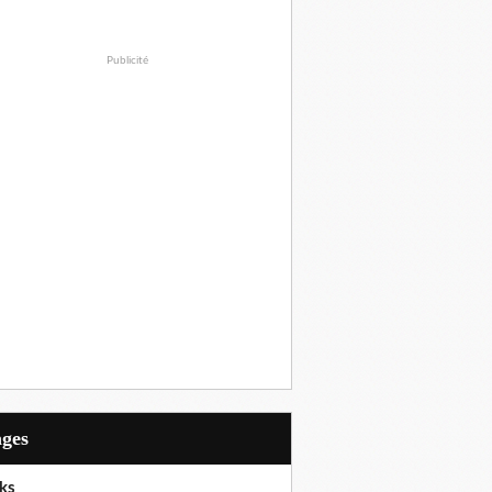
Publicité
ages
ks