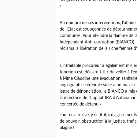
»
Au nombre de ces interventions, l’affair
de l’Etat est soupçonnée de détournement
communes. Pour éteindre la flamme de la p
Indépendant Anti-corruption (BIANCO), le 
réclama la libération de la riche femme d’a
L’intraitable procureur a également mis e
fonction est, déclare-t-il, « de veiller à l
à Mme Claudine une évacuation sanitaire à
angiographie cérébrale suite à un malaise
lettre de dénonciation, le BIANCO a mis en
la directrice de l’hôpital JRA d’Antananar
concertée de détenu ».
Tout cela relève, y écrit-il, « d’agissemen
de pouvoir, obstruction à la justice, traf
blague !