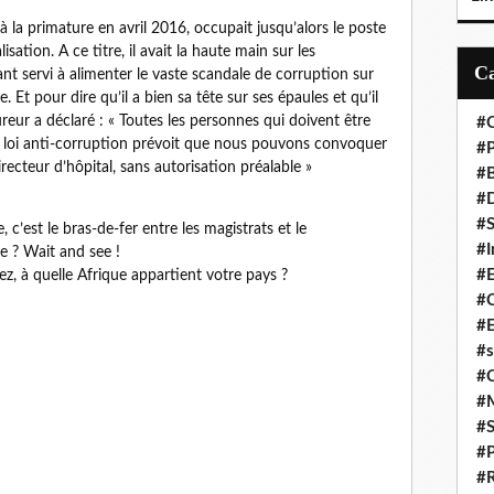
à la primature en avril 2016, occupait jusqu’alors le poste
isation. A ce titre, il avait la haute main sur les
 servi à alimenter le vaste scandale de corruption sur
. Et pour dire qu’il a bien sa tête sur ses épaules et qu’il
cureur a déclaré : « Toutes les personnes qui doivent être
#C
La loi anti-corruption prévoit que nous pouvons convoquer
#P
irecteur d’hôpital, sans autorisation préalable »
#
#D
#S
’est le bras-de-fer entre les magistrats et le
#I
le ? Wait and see !
#
isez, à quelle Afrique appartient votre pays ?
#C
#E
#s
#
#
#S
#P
#R