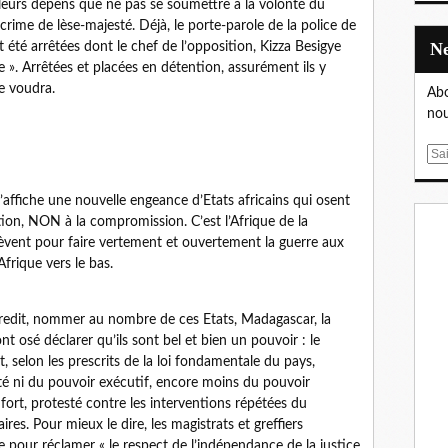
leurs dépens que ne pas se soumettre à la volonté du
ime de lèse-majesté. Déjà, le porte-parole de la police de
té arrêtées dont le chef de l’opposition, Kizza Besigye
ce ». Arrêtées et placées en détention, assurément ils y
e voudra.
Abo
nou
E
m
a
s’affiche une nouvelle engeance d’Etats africains qui osent
i
ion, NON à la compromission. C’est l’Afrique de la
l
èvent pour faire vertement et ouvertement la guerre aux
Afrique vers le bas.
ntredit, nommer au nombre de ces Etats, Madagascar, la
 ont osé déclarer qu’ils sont bel et bien un pouvoir : le
nt, selon les prescrits de la loi fondamentale du pays,
nté ni du pouvoir exécutif, encore moins du pouvoir
fort, protesté contre les interventions répétées du
es. Pour mieux le dire, les magistrats et greffiers
pour réclamer « le respect de l’indépendance de la justice