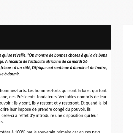
ue qui se réveille. "On montre de bonnes choses à qui a de bons
age. A l’écoute de l’actualité africaine de ce mardi 26
ique : d’un côté, l’Afrique qui continue à dormir et de l’autre,
nue à dormir.
s hommes-forts. Les hommes-forts qui sont la loi et qui font
mane, des Présidents-fondateurs. Véritables nombrils de leur
voir : ils y sont, ils y restent et y resteront. Et quand la loi
crire leur impose de prendre congé du pouvoir, ils
lle-ci à l’effet d’y introduire une disposition qui leur
s.
votées à 100% par le souverain primaire car en ces pays,