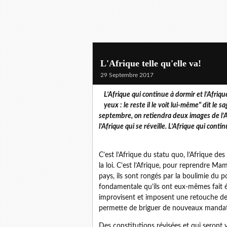
L'Afrique telle qu'elle va!
29 Septembre 2017
L’Afrique qui continue à dormir et l’Afriq
yeux : le reste il le voit lui-même" dit le s
septembre, on retiendra deux images de l’Afr
l’Afrique qui se réveille. L’Afrique qui conti
C’est l’Afrique du statu quo, l’Afrique de
la loi. C’est l’Afrique, pour reprendre Ma
pays, ils sont rongés par la boulimie du pou
fondamentale qu’ils ont eux-mêmes fait é
improvisent et imposent une retouche de ce
permette de briguer de nouveaux mandat
Des constitutions révisées et qui seront 