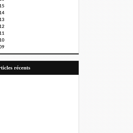
15
14
13
12
11
10
09
articles récents