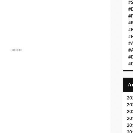
#S
#D
#
#R
#E
#
#A
#A
Publicité
#D
#D
20
20
20
20
20
20