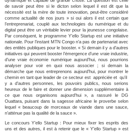
dynamique et capable de grande chose. La question est celle
de savoir peut être si le dicton selon lequel il est dit que la
nécessité est la mère de toute innovation, peut-être considéré
comme actualité de nos jours » si oui alors il est certain que
l’entreprenariat, couplé aux technologies du numérique et du
digital peut être un véritable levier pour la jeunesse congolaise.
Par conséquent, le programme Y’ello Startup est une initiative
nationale. Pour l’instant MTN Congo n’a pas de partenariat avec
des entités publiques pour le booster. « Si demain il y a d’autres
initiatives qui peuvent booster l’émergence d’une vraie industrie,
d’une vraie économie numérique aujourd’hui, nous pourrions
analyser pour voir en quoi nous associer ; si demain la
démarche que nous entreprenons aujourd’hui, pour montrer le
chemin en tant que leader de ce secteur est appréciée et qu’il
y a d’autres personnes, les pouvoirs publics, nous serions
heureux de le faire et donner une dimension supplémentaire à
ce que nous organisons aujourd’hui », a rassuré le DG
Ouattara, puisant dans la sagesse africaine le proverbe selon
lequel « beaucoup de morceaux de viande dans une sauce,
n’atténue pas la qualité de la sauce ».
Le concours Y’ello Startup : Pour mieux fixer les esprits des
uns et des autres, il est à retenir que le « Y’ello Startup » est