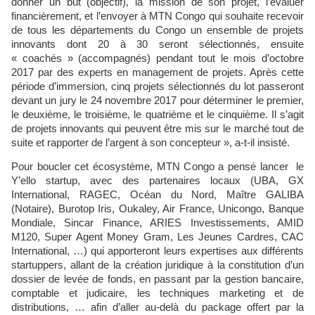
donner un but (objectif), la mission de son projet, l’évaluer
financièrement, et l’envoyer à MTN Congo qui souhaite recevoir
de tous les départements du Congo un ensemble de projets
innovants dont 20 à 30 seront sélectionnés, ensuite
« coachés » (accompagnés) pendant tout le mois d’octobre
2017 par des experts en management de projets. Après cette
période d’immersion, cinq projets sélectionnés du lot passeront
devant un jury le 24 novembre 2017 pour déterminer le premier,
le deuxième, le troisième, le quatrième et le cinquième. Il s’agit
de projets innovants qui peuvent être mis sur le marché tout de
suite et rapporter de l’argent à son concepteur », a-t-il insisté.
Pour boucler cet écosystème, MTN Congo a pensé lancer le
Y’ello startup, avec des partenaires locaux (UBA, GX
International, RAGEC, Océan du Nord, Maître GALIBA
(Notaire), Burotop Iris, Oukaley, Air France, Unicongo, Banque
Mondiale, Sincar Finance, ARIES Investissements, AMID
M120, Super Agent Money Gram, Les Jeunes Cardres, CAC
International, …) qui apporteront leurs expertises aux différents
startuppers, allant de la création juridique à la constitution d’un
dossier de levée de fonds, en passant par la gestion bancaire,
comptable et judicaire, les techniques marketing et de
distributions, … afin d’aller au-delà du package offert par la