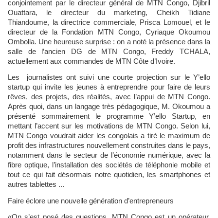
conjointement par le directeur général de MTN Congo, Djibril
Ouattara, le directeur du marketing, Cheikh Tidiane
Thiandoume, la directrice commerciale, Prisca Lomouel, et le
directeur de la Fondation MTN Congo, Cyriaque Okoumou
Ombolla. Une heureuse surprise : on a noté la présence dans la
salle de l’ancien DG de MTN Congo, Freddy TCHALA,
actuellement aux commandes de MTN Côte d’Ivoire.
Les journalistes ont suivi une courte projection sur le Y’ello
startup qui invite les jeunes à entreprendre pour faire de leurs
rêves, des projets, des réalités, avec l’appui de MTN Congo.
Après quoi, dans un langage très pédagogique, M. Okoumou a
présenté sommairement le programme Y’ello Startup, en
mettant l’accent sur les motivations de MTN Congo. Selon lui,
MTN Congo voudrait aider les congolais a tiré le maximum de
profit des infrastructures nouvellement construites dans le pays,
notamment dans le secteur de l’économie numérique, avec la
fibre optique, l’installation des sociétés de téléphonie mobile et
tout ce qui fait désormais notre quotidien, les smartphones et
autres tablettes ...
Faire éclore une nouvelle génération d’entrepreneurs
«On s’est posé des questions. MTN Congo est un opérateur,