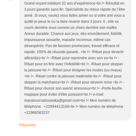
Grand voyant médium 32 ans d’expérience<br /> Résultat en
3 jours garantis sans fin. Spécialiste du retour rapide de l’être
aimé. Si vous, voulez vous faites aimer ou si votre ami vous a
quitté je peux le ou la faire revenir dans 3 jours. Il , elle va
courir derrière vous comme un chien derrière son maître.
Amour durable. Chance aux jeux, dés envoûtement, fidélité,
impuissance sexuelle, maladie inconnue, même cas
désespérés. Pas de fausses promesses, travail efficace et
rapide. 100% de réussite garanti...<br /> -Rituel pour devenir
attirant(e)<br /> -Rituel pour reprendre avec son ex<br /> -
Rituel pour en finir avec l'infidélité<br /> -Rituel pour stopper
la jalousie<br /> -Rituel pour éloigner les rivales (ou rivaux)
<br /> -Rituel contre la jalousie matérielle<br /> -Rituel pour
stopper la malchance<br /> -Rituel pour devenir riche <br /> -
Rituel pour réussir son avenir amoureux<br /> -Porte-feuille
magique pour éviter d'être poissard<br /> e-mail:
maraboursaboubaka@gmail.com<br /> Mon numéro de
téléphone : +22994413166<br /> Mon numéro de téléphone :
+22966563237
Répondre