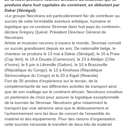
produira dans huit capitales du continent, en débutant par
Dakar (Sénégal).
«Le groupe Necotrans est particulièrement fier de contribuer au
succès de cette formidable aventure artistique, humaine et
logistique qui va conduire Stromae dans huit pays du continent»,
déclare Grégory Quérel, Président Directeur Général de
Necotrans.
Artiste et musicien reconnu à travers le monde, Stromae connaît
un succès grandissant depuis six ans. De nationalité belge, le
chanteur se produira le 13 mai à Dakar (Sénégal), le 16 à Praia
(Cap Vert), le 19 à Douala (Cameroun), le 23 à Abidjan (Côte
d’Ivoire), le 6 juin à Libreville (Gabon), le 10 à Brazzaville
(République du Congo), le 13 à Kinshasa (République
Démocratique du Congo) et le 20 à Kigali (Rwanda).
Fort de 30 années d’expérience sur le terrain, de la
complémentarité de ses différentes activités de transport ainsi
que de son maillage sur le continent africain, Necotrans constitue
un partenaire de choix pour assurer la logistique exceptionnelle
de la tournée de Stromae. Necotrans gère notamment le
transport par voie aérienne ainsi que le dédouanement et
l’acheminement vers les lieux de concert de l’ensemble du
matériel et des équipements. Pour des raisons d’organisation,
cette tournée nécessite le transfert de deux kits de matériel