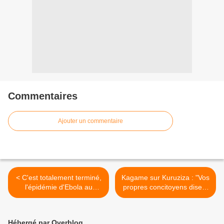
Commentaires
Ajouter un commentaire
< C'est totalement terminé,
Kagame sur Kuruziza : "Vos
l'épidémie d'Ebola au
propres concitoyens disent
Libéria
qu'ils ne veulent plus que
vous les dirigiez"! >
Hébergé par Overblog