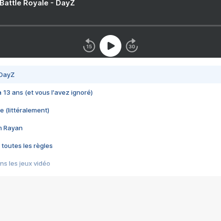
 Battle Royale - DayZ
 DayZ
 a 13 ans (et vous l'avez ignoré)
e (littéralement)
im Rayan
 toutes les règles
s les jeux vidéo
us choquant de Rockstar ? - Le scandale BULLY
e plus moche de Steam
du RÊVE tourne au CAUCHEMAR