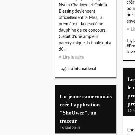
créa
Nyem Charlotte et Obiora
pour
Blessing deviennent
pres
officiellement la Miss, la
enve
première et la deuxième
Li
dauphine de ce concours.
C’était d’une ampleur
Tag(s
paroxysmique, la finale qui a
#Pre
dû...
la p
Lire la suite
Tag(s) :
#International
Les
le 
pro
Un jeune camerounais
pré
crée l'application
19 M
"ShoOwer", un
traceur
16 Mai 2015
Une 