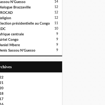
14
assou N'Guesso
12
ialogue Brazzaville
12
FROCAD
12
eligion
11
lection présidentielle au Congo
10
RDC
9
frique centrale
9
irtel Congo
9
aniel Mbere
9
enis Sassou N'Guesso
Archives
22
21
20
18
17
16