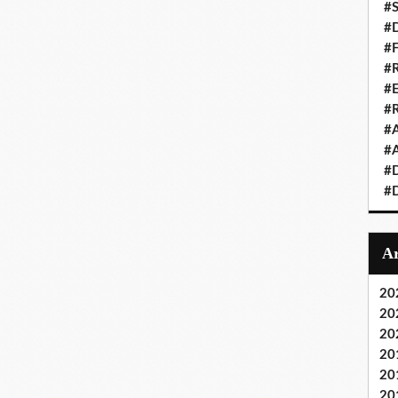
#S
#D
#
#R
#E
#
#A
#A
#D
#D
20
20
20
20
20
20