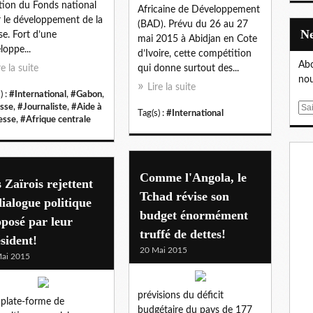
tion du Fonds national
Africaine de Développement
 le développement de la
(BAD). Prévu du 26 au 27
se. Fort d’une
mai 2015 à Abidjan en Cote
loppe...
d’Ivoire, cette compétition
Abo
re la suite
qui donne surtout des...
nou
Lire la suite
) :
#International
,
#Gabon
,
sse
,
#Journaliste
,
#Aide à
E
Tag(s) :
#International
resse
,
#Afrique centrale
m
a
i
l
Comme l'Angola, le
 Zaïrois rejettent
Tchad révise son
dialogue politique
budget énormément
posé par leur
truffé de dettes!
sident!
20 Mai 2015
ai 2015
prévisions du déficit
plate-forme de
budgétaire du pays de 177