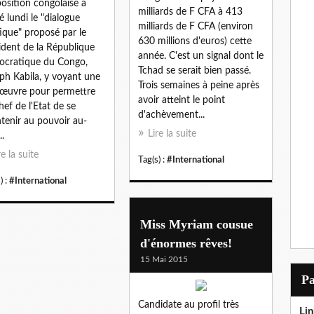
position congolaise a
milliards de F CFA à 413
té lundi le "dialogue
milliards de F CFA (environ
tique" proposé par le
630 millions d'euros) cette
ident de la République
année. C'est un signal dont le
cratique du Congo,
Tchad se serait bien passé.
ph Kabila, y voyant une
Trois semaines à peine après
œuvre pour permettre
avoir atteint le point
hef de l'Etat de se
d'achèvement...
tenir au pouvoir au-
Lire la suite
..
re la suite
Tag(s) :
#International
) :
#International
Miss Myriam cousue
d'énormes rêves!
15 Mai 2015
P
Candidate au profil très
Lin