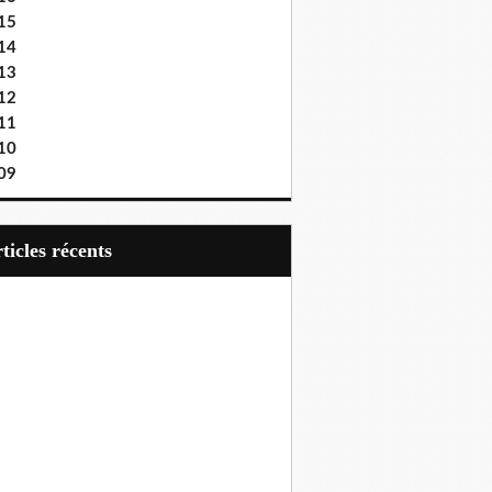
15
14
13
12
11
10
09
articles récents