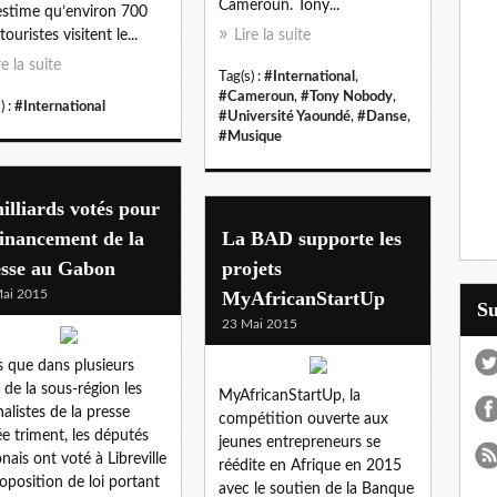
Cameroun. Tony...
stime qu’environ 700
ouristes visitent le...
Lire la suite
re la suite
Tag(s) :
#International
,
#Cameroun
,
#Tony Nobody
,
) :
#International
#Université Yaoundé
,
#Danse
,
#Musique
illiards votés pour
financement de la
La BAD supporte les
esse au Gabon
projets
ai 2015
MyAfricanStartUp
S
23 Mai 2015
s que dans plusieurs
 de la sous-région les
MyAfricanStartUp, la
nalistes de la presse
compétition ouverte aux
ée triment, les députés
jeunes entrepreneurs se
nais ont voté à Libreville
réédite en Afrique en 2015
roposition de loi portant
avec le soutien de la Banque