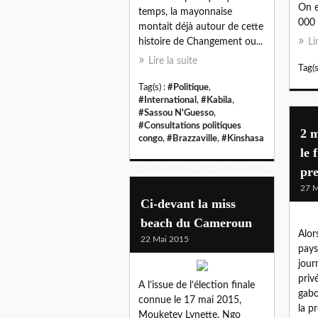
On e
temps, la mayonnaise
000 t
montait déjà autour de cette
histoire de Changement ou...
Li
Lire la suite
Tag(s
Tag(s) :
#Politique
,
#International
,
#Kabila
,
#Sassou N'Guesso
,
#Consultations politiques
2 m
congo
,
#Brazzaville
,
#Kinshasa
le 
pr
27 M
Ci-devant la miss
beach du Cameroun
Alor
22 Mai 2015
pays
jour
priv
A l’issue de l’élection finale
gabo
connue le 17 mai 2015,
la p
Mouketey Lynette, Ngo