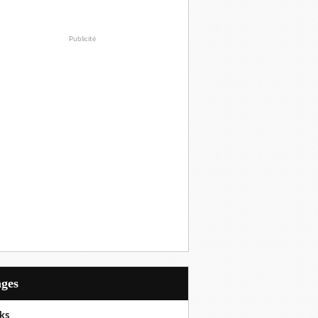
Publicité
ages
ks