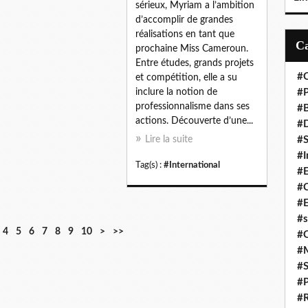
sérieux, Myriam a l’ambition
d’accomplir de grandes
réalisations en tant que
prochaine Miss Cameroun.
Entre études, grands projets
#C
et compétition, elle a su
inclure la notion de
#P
professionnalisme dans ses
#
actions. Découverte d’une...
#D
Lire la suite
#S
#I
Tag(s) :
#International
#
#C
#E
#s
4
5
6
7
8
9
10
>
>>
#
#
#S
#P
#R