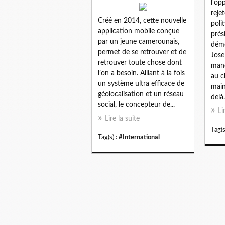
l'op
reje
Créé en 2014, cette nouvelle
poli
application mobile conçue
prés
par un jeune camerounais,
démo
permet de se retrouver et de
Jose
retrouver toute chose dont
man
l’on a besoin. Alliant à la fois
au c
un système ultra efficace de
main
géolocalisation et un réseau
delà.
social, le concepteur de...
Li
Lire la suite
Tag(s
Tag(s) :
#International