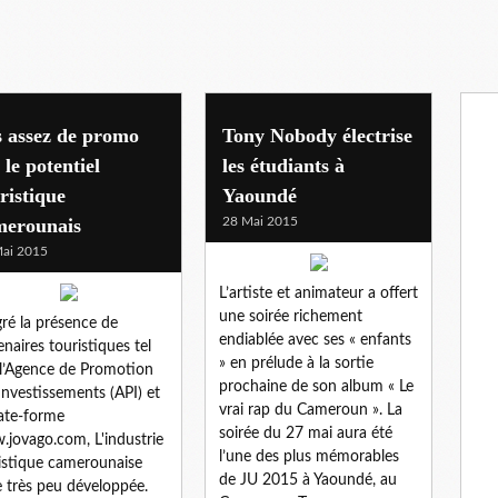
 assez de promo
Tony Nobody électrise
 le potentiel
les étudiants à
ristique
Yaoundé
merounais
28 Mai 2015
ai 2015
L’artiste et animateur a offert
une soirée richement
ré la présence de
endiablée avec ses « enfants
enaires touristiques tel
» en prélude à la sortie
l’Agence de Promotion
prochaine de son album « Le
Investissements (API) et
vrai rap du Cameroun ». La
late-forme
soirée du 27 mai aura été
jovago.com, L'industrie
l’une des plus mémorables
istique camerounaise
de JU 2015 à Yaoundé, au
e très peu développée.