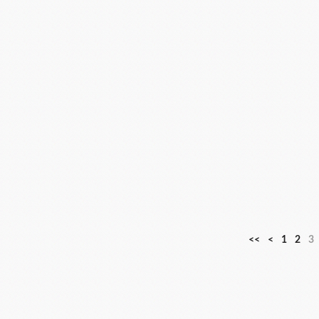
<<
<
1
2
3