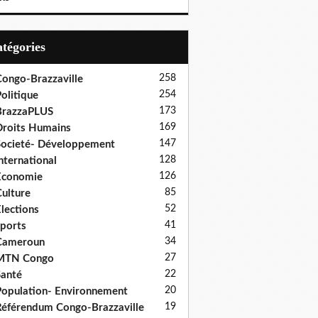
Catégories
258
ongo-Brazzaville
254
olitique
173
BrazzaPLUS
169
roits Humains
147
ocieté- Développement
128
nternational
126
Economie
85
ulture
52
lections
41
ports
34
Cameroun
27
MTN Congo
22
anté
20
opulation- Environnement
19
éférendum Congo-Brazzaville