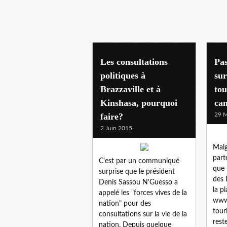
international
Les consultations
Pas
politiques à
sur
Brazzaville et à
tou
Kinshasa, pourquoi
ca
faire?
29 M
2 Juin 2015
Malg
part
C'est par un communiqué
que 
surprise que le président
des 
Denis Sassou N'Guesso a
la p
appelé les "forces vives de la
www.
nation" pour des
tour
consultations sur la vie de la
rest
nation. Depuis quelque