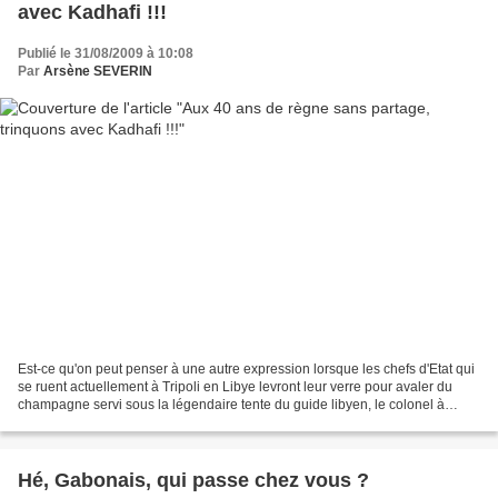
avec Kadhafi !!!
Publié le 31/08/2009 à 10:08
Par
Arsène SEVERIN
Est-ce qu'on peut penser à une autre expression lorsque les chefs d'Etat qui
se ruent actuellement à Tripoli en Libye levront leur verre pour avaler du
champagne servi sous la légendaire tente du guide libyen, le colonel à
volonté ( il serait empéreur,...
Hé, Gabonais, qui passe chez vous ?