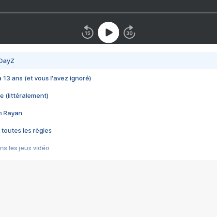
 DayZ
 a 13 ans (et vous l'avez ignoré)
e (littéralement)
im Rayan
 toutes les règles
s les jeux vidéo
us choquant de Rockstar ? - Le scandale BULLY
e plus moche de Steam
du RÊVE tourne au CAUCHEMAR