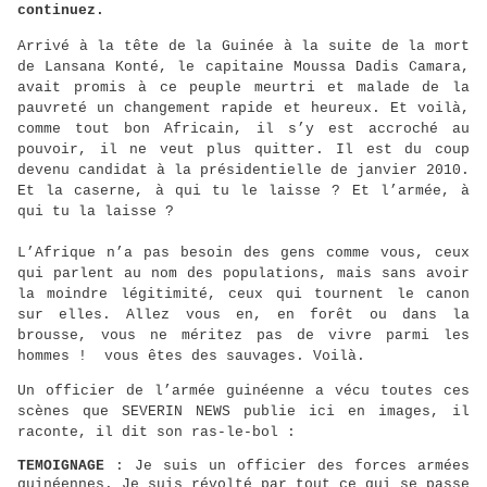
continuez.
Arrivé à la tête de la Guinée à la suite de la mort
de Lansana Konté, le capitaine Moussa Dadis Camara,
avait promis à ce peuple meurtri et malade de la
pauvreté un changement rapide et heureux. Et voilà,
comme tout bon Africain, il s’y est accroché au
pouvoir, il ne veut plus quitter. Il est du coup
devenu candidat à la présidentielle de janvier 2010.
Et la caserne, à qui tu le laisse ? Et l’armée, à
qui tu la laisse ?
L’Afrique n’a pas besoin des gens comme vous, ceux
qui parlent au nom des populations, mais sans avoir
la moindre légitimité, ceux qui tournent le canon
sur elles. Allez vous en, en forêt ou dans la
brousse, vous ne méritez pas de vivre parmi les
hommes !
vous êtes des sauvages. Voilà.
Un officier de l’armée guinéenne a vécu toutes ces
scènes que SEVERIN NEWS publie ici en images, il
raconte, il dit son ras-le-bol :
TEMOIGNAGE
: Je suis un officier des forces armées
guinéennes. Je suis révolté par tout ce qui se passe