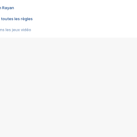
im Rayan
 toutes les règles
s les jeux vidéo
us choquant de Rockstar ? - Le scandale BULLY
e plus moche de Steam
du RÊVE tourne au CAUCHEMAR
pendant 8 heures
it… à tort
umiliés par un jeu vidéo
ire - Final Fantasy 8
ti un empire - Age of Empires
story DOFUS