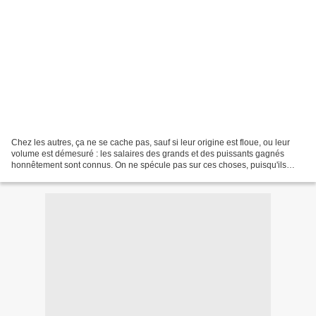
Chez les autres, ça ne se cache pas, sauf si leur origine est floue, ou leur
volume est démesuré : les salaires des grands et des puissants gagnés
honnêtement sont connus. On ne spécule pas sur ces choses, puisqu'ils
payent les impôts et déclarent ce...