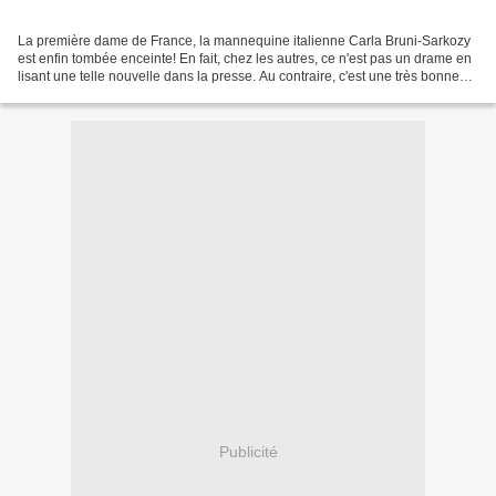
La première dame de France, la mannequine italienne Carla Bruni-Sarkozy
est enfin tombée enceinte! En fait, chez les autres, ce n'est pas un drame en
lisant une telle nouvelle dans la presse. Au contraire, c'est une très bonne
nouvelle pour une dame de...
Publicité