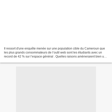
Il ressort d'une enquête menée sur une population cible du Cameroun que
les plus grands consommateurs de l’outil web sont les étudiants avec un
record de 42 % sur l’espace général . Quelles raisons amèneraient bien un
individu à utiliser internet ? La...