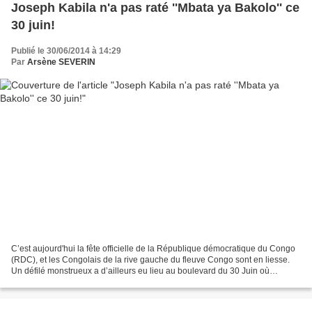
Joseph Kabila n'a pas raté ''Mbata ya Bakolo'' ce
30 juin!
Publié le 30/06/2014 à 14:29
Par
Arsène SEVERIN
C’est aujourd'hui la fête officielle de la République démocratique du Congo
(RDC), et les Congolais de la rive gauche du fleuve Congo sont en liesse.
Un défilé monstrueux a d’ailleurs eu lieu au boulevard du 30 Juin où
militaires et policiers ont fortement...