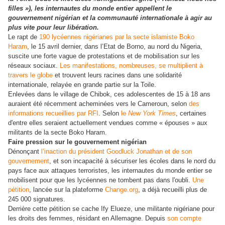
filles »), les internautes du monde entier appellent le
gouvernement nigérian et la communauté internationale à agir au
plus vite pour leur libération.
Le rapt de
190 lycéennes nigérianes par la secte islamiste Boko
Haram
, le 15 avril dernier, dans l’Etat de Borno, au nord du Nigeria,
suscite une forte vague de protestations et de mobilisation sur les
réseaux sociaux.
Les manifestations, nombreuses, se multiplient à
travers le globe
et trouvent leurs racines dans une solidarité
internationale, relayée en grande partie sur la Toile.
Enlevées dans le village de Chibok, ces adolescentes de 15 à 18 ans
auraient été récemment acheminées vers le Cameroun, selon
des
informations recueillies par RFI
. Selon
le
New York Times
, certaines
d'entre elles seraient actuellement vendues comme « épouses » aux
militants de la secte Boko Haram.
Faire pression sur le gouvernement nigérian
Dénonçant
l’inaction du président Goodluck Jonathan et de son
gouvernement
, et son incapacité à sécuriser les écoles dans le nord du
pays face aux attaques terroristes, les internautes du monde entier se
mobilisent pour que les lycéennes ne tombent pas dans l'oubli.
Une
pétition
, lancée sur la plateforme
Change.org
, a déjà recueilli plus de
245 000 signatures.
Derrière cette pétition se cache Ify Elueze, une militante nigériane pour
les droits des femmes, résidant en Allemagne. Depuis
son compte