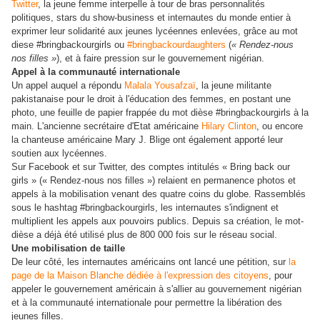
Twitter
, la jeune femme interpelle à tour de bras personnalités
politiques, stars du show-business et internautes du monde entier à
exprimer leur solidarité aux jeunes lycéennes enlevées, grâce au mot
diese #bringbackourgirls ou
#bringbackourdaughters
(
« Rendez-nous
nos filles »
), et à faire pression sur le gouvernement nigérian.
Appel à la communauté internationale
Un appel auquel a répondu
Malala Yousafzaï
, la jeune militante
pakistanaise pour le droit à l'éducation des femmes, en postant une
photo, une feuille de papier frappée du mot dièse #bringbackourgirls à la
main. L'ancienne secrétaire d'Etat américaine
Hilary Clinton
, ou encore
la chanteuse américaine Mary J. Blige ont également apporté leur
soutien aux lycéennes.
Sur Facebook et sur Twitter, des comptes intitulés « Bring back our
girls » (« Rendez-nous nos filles ») relaient en permanence photos et
appels à la mobilisation venant des quatre coins du globe. Rassemblés
sous le hashtag #bringbackourgirls, les internautes s'indignent et
multiplient les appels aux pouvoirs publics. Depuis sa création, le mot-
dièse a déjà été utilisé plus de 800 000 fois sur le réseau social.
Une mobilisation de taille
De leur côté, les internautes américains ont lancé une pétition, sur
la
page de la Maison Blanche dédiée à l'expression des citoyens
, pour
appeler le gouvernement américain à s'allier au gouvernement nigérian
et à la communauté internationale pour permettre la libération des
jeunes filles.