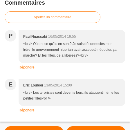
Commentaires
Ajouter un commentaire
P
Paul Ngassaki
16/05/2014 19:55
<br /> Où est-ce qu'ils en sont? Je suis déconnectés mon
frère, le gouvernement nigerian avait accepeté négocier. ça
marché? Et les filles, déjà libérées?<br />
Répondre
E
Eric Loubou
13/05/2014 15:00
<br /> Les teroristes sont devenis foux, ils ataquent même les
petites filles<br />
Répondre