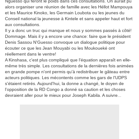
Nguesso qui feront le poids dans ces consultations. On aurait pu
alors organiser une réunion de famille avec les Héllot Mampouya
et les Maurice Kinoko, les Germain Loubota ou les jeunes du
Conseil national la jeunesse à Kintele et sans appeler haut et fort
aux consultations.
Il y a donc un truc qui manque et nous y sommes passés à côté!
Dommage. Mais il y a encore une chance: faire que le président
Denis Sassou N'Guesso convoque un dialogue politique pour
écouter ce que les Jean Mouyabi ou les Moukoueké ont
réellement dans le ventre!
A Kinshasa, c'est plus compliqué que l'équation apparaît en elle-
même très simple. Les consultations de la dernières fois animées
en grande pompe n'ont permis qu'à redistribuer le gâteau entre
acteurs politiques. Les mécontents comme les gars de l'UDPS
s'étaient retirés. Aujourd'hui, la donne a changé, le doyen de
l'opposition de la RD Congo a donné sa caution et les choses
devraient aller pour le mieux pour Joseph Kabila. A suivre...