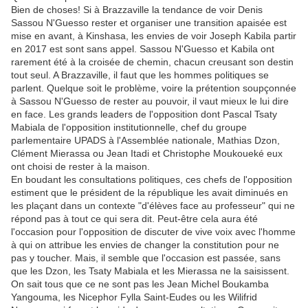
Bien de choses! Si à Brazzaville la tendance de voir Denis
Sassou N'Guesso rester et organiser une transition apaisée est
mise en avant, à Kinshasa, les envies de voir Joseph Kabila partir
en 2017 est sont sans appel. Sassou N'Guesso et Kabila ont
rarement été à la croisée de chemin, chacun creusant son destin
tout seul. A Brazzaville, il faut que les hommes politiques se
parlent. Quelque soit le problème, voire la prétention soupçonnée
à Sassou N'Guesso de rester au pouvoir, il vaut mieux le lui dire
en face. Les grands leaders de l'opposition dont Pascal Tsaty
Mabiala de l'opposition institutionnelle, chef du groupe
parlementaire UPADS à l'Assemblée nationale, Mathias Dzon,
Clément Mierassa ou Jean Itadi et Christophe Moukoueké eux
ont choisi de rester à la maison.
En boudant les consultations politiques, ces chefs de l'opposition
estiment que le président de la république les avait diminués en
les plaçant dans un contexte "d'élèves face au professeur" qui ne
répond pas à tout ce qui sera dit. Peut-être cela aura été
l'occasion pour l'opposition de discuter de vive voix avec l'homme
à qui on attribue les envies de changer la constitution pour ne
pas y toucher. Mais, il semble que l'occasion est passée, sans
que les Dzon, les Tsaty Mabiala et les Mierassa ne la saisissent.
On sait tous que ce ne sont pas les Jean Michel Boukamba
Yangouma, les Nicephor Fylla Saint-Eudes ou les Wilifrid