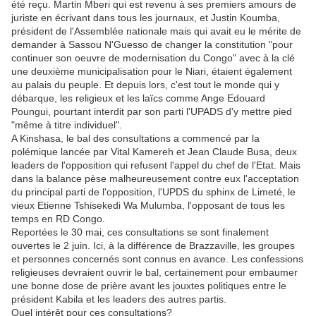
été reçu. Martin Mberi qui est revenu à ses premiers amours de
juriste en écrivant dans tous les journaux, et Justin Koumba,
président de l'Assemblée nationale mais qui avait eu le mérite de
demander à Sassou N'Guesso de changer la constitution "pour
continuer son oeuvre de modernisation du Congo" avec à la clé
une deuxième municipalisation pour le Niari, étaient également
au palais du peuple. Et depuis lors, c'est tout le monde qui y
débarque, les religieux et les laïcs comme Ange Edouard
Poungui, pourtant interdit par son parti l'UPADS d'y mettre pied
"même à titre individuel".
A Kinshasa, le bal des consultations a commencé par la
polémique lancée par Vital Kamereh et Jean Claude Busa, deux
leaders de l'opposition qui refusent l'appel du chef de l'Etat. Mais
dans la balance pèse malheureusement contre eux l'acceptation
du principal parti de l'opposition, l'UPDS du sphinx de Limeté, le
vieux Etienne Tshisekedi Wa Mulumba, l'opposant de tous les
temps en RD Congo.
Reportées le 30 mai, ces consultations se sont finalement
ouvertes le 2 juin. Ici, à la différence de Brazzaville, les groupes
et personnes concernés sont connus en avance. Les confessions
religieuses devraient ouvrir le bal, certainement pour embaumer
une bonne dose de prière avant les jouxtes politiques entre le
président Kabila et les leaders des autres partis.
Quel intérêt pour ces consultations?