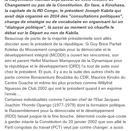
Changement ou pas de la Constitution. En face, à Kinshasa,
la capitale de la RD Congo, le président Joseph Kabila qui
avait déjà organisé en 2014 des "consultations politiques",
change de stratégie ou de vocabulaire en organisant lui un
"dialogue politique", là aussi au moment où chauffe le
débat sur le Départ ou non de Kabila.
Beaucoup de partis de la majorité présidentielle sont allés
discuter avec le président de la république. Si Guy Brice Parfait
Kolelas du Mouvement congolais pour la démocratie et le
développement intégral (MCDDI) a ouvert les rencontres, son
ami et parent Hellot Mantson Mampouya de la Dynamique pour
la république et le développement (DRD) l'a tout de suite suivi
chez le président. Et puis, il y a eu la suite des autres chefs de
partis comme Bonaventure Boudzika du CDR, Maurice Kinoko du
Centre Guache et même les plus proches comme Willyfrid
Nguesso de Club 2002 qui voit le président quand il en exprime
l'envie....
Certaines individualités comme l'ancien chef de l'Etat Jacques
Joachim Yhombi Opango (1977-1979) dont la formation politique,
le Rassemblement pour la démocratie et le développement
(RDD) faisait jusque-là la fine bouche, déterminé coute-que-coute
à garder intacte la Constitution du 20 janvier 2002 que son allié le
Parti congolais du travail (PCT) veut par contre changer, a aussi