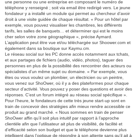
une personne ou une entreprise en composant le numéro de
téléphone y renseigné ; soit via email être redirigé vers. Le jeune
fondateur y a installé un module qui permet au chercheur d’avoir
droit à une visite guidée de chaque résultat. « Pour un hôtel par
exemple, vous pouvez visualiser les chambres, les différents
tarifs, les salles de banquets… et déterminer qui est le moins
cher selon votre zone géographique », précise Aymard.
L’application peut être vue et/ou téléchargée sur Shoower.com et
également dans sa boutique sur Kaymu.cm.
Le réseau social sur les PC donne accès notamment aux tchats,
et aux partages de fichiers (audio, vidéo, photos), taguer des
personnes en plus de la possibilité des rencontrer des acteurs ou
spécialistes d’un même sujet ou domaine. « Par exemple, vous
êtes ou vous voulez un plombier, un électricien ou un peintre,
vous venez sur ShoOwer, où il y a des plateformes pour chaque
secteur d’activité. Vous pouvez y poser des questions et avoir des
réponses. C’est un forum intégré au réseau social spécifique ».
Pour l’heure, le fondateurs de cette très jeune start-up sont en
train de concevoir des stratégies afin mieux rendre accessible ce
produit au grand marché. « Nous sommes en train de penser
ShoOwer affin qu’il soit plus intuitif par rapport à l’approche
clientèle afin que l’utilisateur ait plus de visibilité, de facilité et
d’efficacité selon son budget et que le téléphone devienne plus
intelligent dans l’optique de répondre à son attente sans qu’il ait à