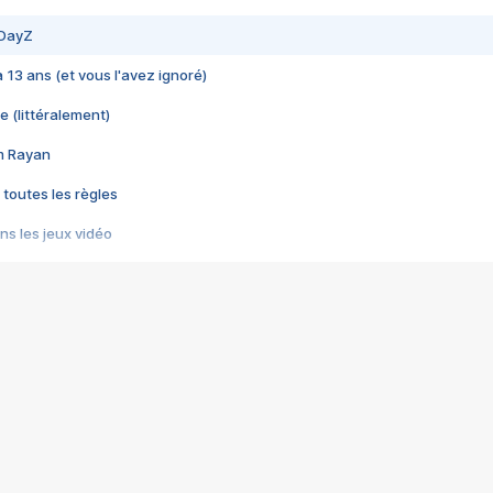
 DayZ
 a 13 ans (et vous l'avez ignoré)
e (littéralement)
im Rayan
 toutes les règles
s les jeux vidéo
us choquant de Rockstar ? - Le scandale BULLY
e plus moche de Steam
du RÊVE tourne au CAUCHEMAR
pendant 8 heures
it… à tort
umiliés par un jeu vidéo