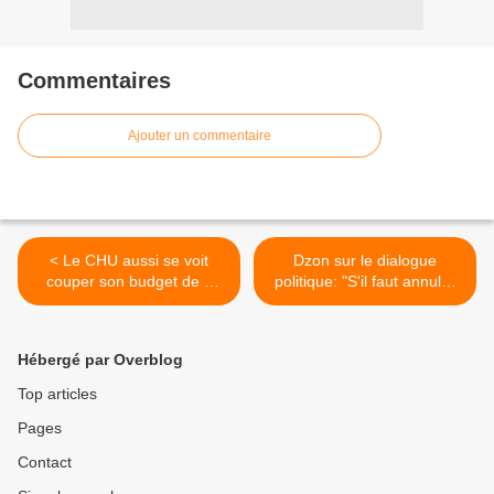
Commentaires
Ajouter un commentaire
< Le CHU aussi se voit
Dzon sur le dialogue
couper son budget de 7
politique: "S'il faut annuler
milliards
les jeux africains pour
l'intérêt du peuple, on
annulera" >
Hébergé par Overblog
Top articles
Pages
Contact