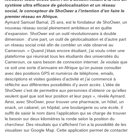
système ultra efficace de géolocalisation et un réseau
social, le concepteur de ShoOwer a l’intention d’en faire le
premier réseau en Afrique.
Aymard Samuel Bamal, 25 ans, est le fondateur de ShoOwer, un
nouveau réseau social pleinement ambitieux et en quête
d’expansion. ShoOwer est un outil révolutionnaire à double
dimension : d’une part, un outil de géolocalisation et d’autre part
un réseau social créé afin de combler un vide observé au
Cameroun. « Quand j’étais encore étudiant, j’ai voulu créer une
plateforme qui réunirait tous les étudiants des universités du
Cameroun, ce sans besoin de connexion internet. Je voulais que
ce soit une sorte d’annuaire en Afrique qu’on puisse consulter
avec des positions GPS et numéros de téléphone, emails,
descriptions et visites guidées d’activité et j’ai commencé à
réfléchir aux différentes possibilités d’y avoir accès. L’idée de
ShoOwer c’est de permettre aux personnes d’obtenir ce qu’elles
veulent quel que soit leur position et leur pays », révèle Aymard.
Ainsi, avec ShoOwer, pour trouver une pharmacie, un hôtel, un
snack, un cabaret, un hôpital, une boulangerie ou une école, il
suffit de saisir le nom dans l’application qui se charge de trouver
le besoin sur deux kilomètres la ronde selon la position du
chercheur. Des résultats qui s’affichent l’on a la possibilité de les
visualiser sur Google Map. Cette application permet de contacter