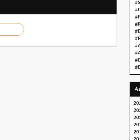
#S
#D
#
#R
#E
#
#A
#A
#D
#D
20
20
20
20
20
20