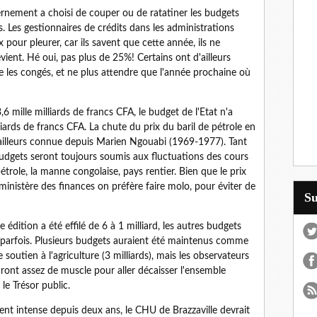
ernement a choisi de couper ou de ratatiner les budgets
 Les gestionnaires de crédits dans les administrations
pour pleurer, car ils savent que cette année, ils ne
vient. Hé oui, pas plus de 25%! Certains ont d'ailleurs
 les congés, et ne plus attendre que l'année prochaine où
 mille milliards de francs CFA, le budget de l'Etat n'a
iards de francs CFA. La chute du prix du baril de pétrole en
 d'ailleurs connue depuis Marien Ngouabi (1969-1977). Tant
 budgets seront toujours soumis aux fluctuations des cours
role, la manne congolaise, pays rentier. Bien que le prix
inistère des finances on préfère faire molo, pour éviter de
S
dition a été effilé de 6 à 1 milliard, les autres budgets
 parfois. Plusieurs budgets auraient été maintenus comme
e soutien à l'agriculture (3 milliards), mais les observateurs
ront assez de muscle pour aller décaisser l'ensemble
 le Trésor public.
t intense depuis deux ans, le CHU de Brazzaville devrait