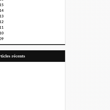
15
14
13
12
11
10
09
articles récents