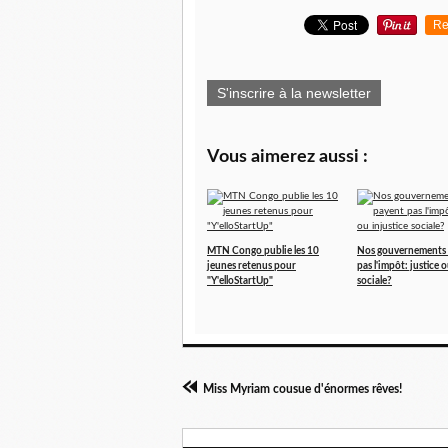
Re
S'inscrire à la newsletter
Vous aimerez aussi :
MTN Congo publie les 10
Nos gouvernements 
jeunes retenus pour
pas l'impôt: justice o
"Y'elloStartUp"
sociale?
Miss Myriam cousue d'énormes rêves!