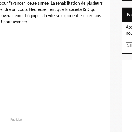
our "avancer" cette année. La réhabilitation de plusieurs
prendre un coup. Heureusement que la société ISD qui
ouverainement équipe à la vitesse exponentielle certains
HU pour avancer.
Abo
nou
E
m
a
i
l
Publicité