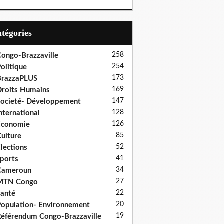
Catégories
258
ongo-Brazzaville
254
olitique
173
BrazzaPLUS
169
roits Humains
147
ocieté- Développement
128
nternational
126
Economie
85
ulture
52
lections
41
ports
34
Cameroun
27
MTN Congo
22
anté
20
opulation- Environnement
19
éférendum Congo-Brazzaville