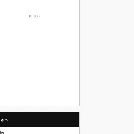
Publicité
ages
ks