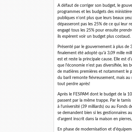
A défaut de corriger son budget, le gouv
programmes et les budgets des ministères.
publiques n'ont plus que leurs beaux yeux 
dépasseront pas les 25% de ce qui leur re
engagé tous les 25% pour ensuite prendre
ils espèrent voir un budget plus costaud.
Présenté par le gouvernement à plus de 3,6
finalement été adopté qu'à 3,09 mille mill
est et reste la principale cause. Elle est
que l'économie n'est pas diversifiée, les
de matières premières et notamment le pét
du baril remonte fiévreusement, mais au m
tout perdre après!
Après le FESPAM dont le budget de la 10e é
passent par la même trappe. Par le tamis
à l'université (39 milliards) ou au Fonds d
se demandent bien si les gestionnaires au
d'argent inscrit dans la maison en pierres,
En phase de modernisation et d'équipemen