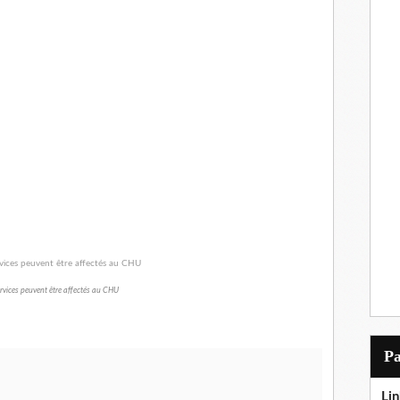
rvices peuvent être affectés au CHU
P
Lin