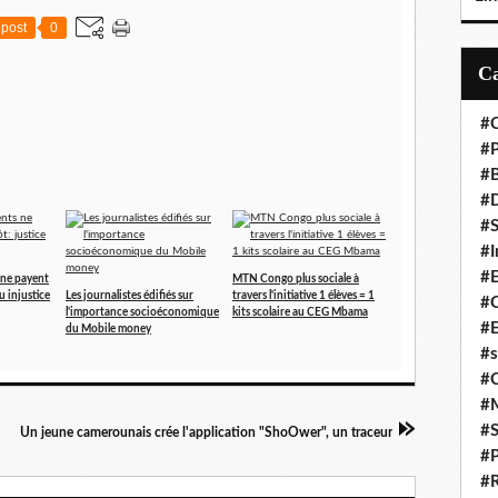
post
0
#C
#P
#
#D
#S
#I
#
ne payent
MTN Congo plus sociale à
u injustice
Les journalistes édifiés sur
travers l'initiative 1 élèves = 1
#C
l'importance socioéconomique
kits scolaire au CEG Mbama
#E
du Mobile money
#s
#
#
#S
Un jeune camerounais crée l'application "ShoOwer", un traceur
#P
#R