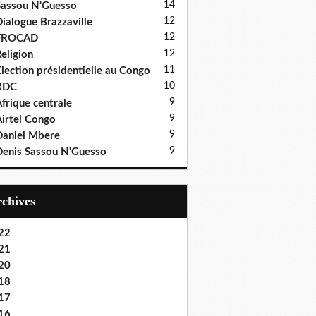
14
assou N'Guesso
12
ialogue Brazzaville
12
FROCAD
12
eligion
11
lection présidentielle au Congo
10
RDC
9
frique centrale
9
irtel Congo
9
aniel Mbere
9
enis Sassou N'Guesso
Archives
22
21
20
18
17
16