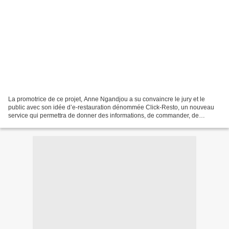
La promotrice de ce projet, Anne Ngandjou a su convaincre le jury et le
public avec son idée d’e-restauration dénommée Click-Resto, un nouveau
service qui permettra de donner des informations, de commander, de
réserver des plats en ligne et / ou de se...