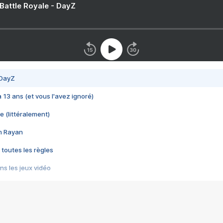
 Battle Royale - DayZ
 DayZ
 a 13 ans (et vous l'avez ignoré)
e (littéralement)
im Rayan
 toutes les règles
s les jeux vidéo
us choquant de Rockstar ? - Le scandale BULLY
e plus moche de Steam
du RÊVE tourne au CAUCHEMAR