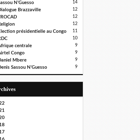
14
assou N'Guesso
12
ialogue Brazzaville
12
FROCAD
12
eligion
11
lection présidentielle au Congo
10
RDC
9
frique centrale
9
irtel Congo
9
aniel Mbere
9
enis Sassou N'Guesso
Archives
22
21
20
18
17
16