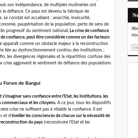
is son indépendance, de multiples mutineries ont
e la défiance. Ce pays est devenu la fabrique de
Le constat est accablant : anarchie, insécurité,
 l’économie, paupérisation de la population, perte de sens de
Abo
clin progressif du sentiment national.
La crise de confiance
nou
e de confiance, peut être considérée comme un des facteurs
le apparaît comme un obstacle majeur à la reconstruction
E
rtie liée au dysfonctionnement continu des institutions ;
m
fin, les divergences régionales et la répartition confuse des
a
 la crise aggravent le sentiment de défiance des populations
i
l
 du Forum de Bangui
s’imaginer sans confiance entre l’Etat, les Institutions, les
es commerciaux et les citoyens.
A ce jour, tous les dispositifs
te crise ne suffisent pas à rétablir la confiance. Il est
s et d’
éveiller les consciences de chacun sur la nécessité de
 reconstruction du pays
(reconstruire l’Etat et les