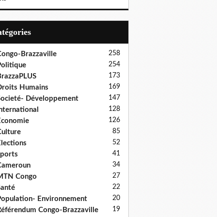
Catégories
258
ongo-Brazzaville
254
olitique
173
BrazzaPLUS
169
roits Humains
147
ocieté- Développement
128
nternational
126
Economie
85
ulture
52
lections
41
ports
34
Cameroun
27
MTN Congo
22
anté
20
opulation- Environnement
19
éférendum Congo-Brazzaville