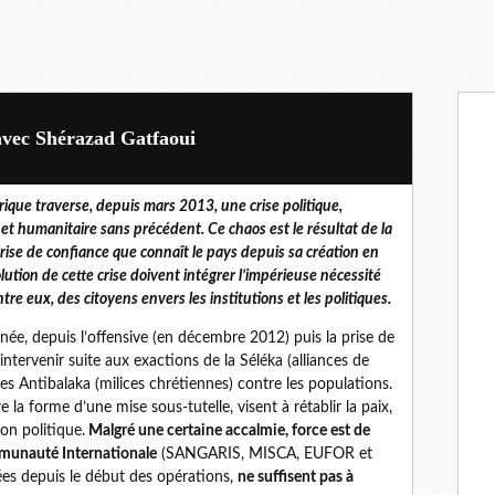
 avec Shérazad Gatfaoui
rique traverse, depuis mars 2013, une crise politique,
 et humanitaire sans précédent. Ce chaos est le résultat de la
rise de confiance que connaît le pays depuis sa création en
ution de cette crise doivent intégrer l’impérieuse nécessité
re eux, des citoyens envers les institutions et les politiques.
e, depuis l’offensive (en décembre 2012) puis la prise de
ntervenir suite aux exactions de la Séléka (alliances de
s Antibalaka (milices chrétiennes) contre les populations.
 la forme d’une mise sous-tutelle, visent à rétablir la paix,
ion politique.
Malgré une certaine accalmie, force est de
mmunauté Internationale
(SANGARIS, MISCA, EUFOR et
ées depuis le début des opérations,
ne suffisent pas à