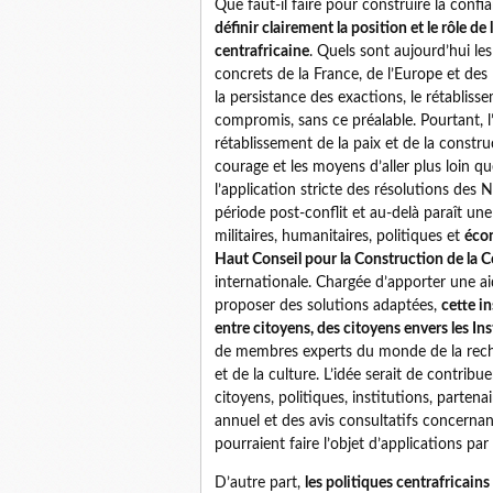
Que faut-il faire pour construire la confi
définir clairement la position et le rôle d
centrafricaine
. Quels sont aujourd’hui les 
concrets de la France, de l’Europe et des 
la persistance des exactions, le rétabliss
compromis, sans ce préalable. Pourtant, l
rétablissement de la paix et de la constru
courage et les moyens d’aller plus loin q
l’application stricte des résolutions des 
période post-conflit et au-delà paraît une
militaires, humanitaires, politiques et
éco
Haut Conseil pour la Construction de la 
internationale. Chargée d’apporter une a
proposer des solutions adaptées,
cette in
entre citoyens, des citoyens envers les In
de membres experts du monde de la recher
et de la culture. L’idée serait de contrib
citoyens, politiques, institutions, parten
annuel et des avis consultatifs concerna
pourraient faire l’objet d’applications pa
D’autre part,
les politiques centrafricain