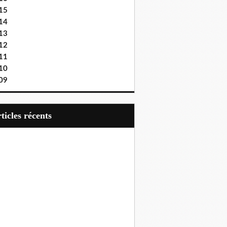
15
14
13
12
11
10
09
articles récents