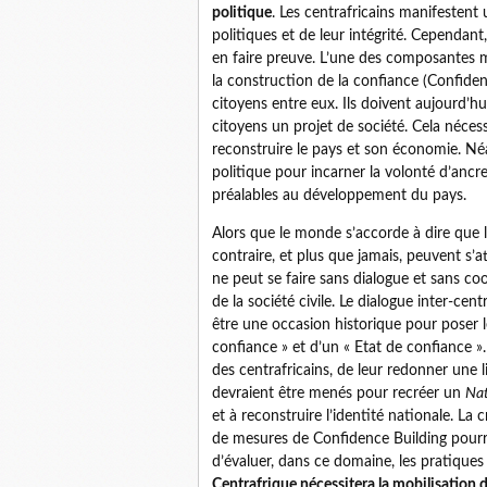
politique
. Les centrafricains manifesten
politiques et de leur intégrité. Cependant
en faire preuve. L’une des composantes ma
la construction de la confiance (Confiden
citoyens entre eux. Ils doivent aujourd’h
citoyens un projet de société. Cela néces
reconstruire le pays et son économie. Néan
politique pour incarner la volonté d’anc
préalables au développement du pays.
Alors que le monde s’accorde à dire que la 
contraire, et plus que jamais, peuvent s’a
ne peut se faire sans dialogue et sans coo
de la société civile. Le dialogue inter-cen
être une occasion historique pour poser l
confiance » et d’un « Etat de confiance 
des centrafricains, de leur redonner une 
devraient être menés pour recréer un
Nat
et à reconstruire l’identité nationale. L
de mesures de Confidence Building pourr
d’évaluer, dans ce domaine, les pratiques
Centrafrique nécessitera la mobilisation de