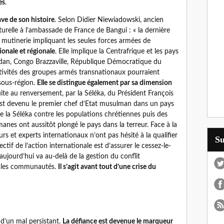
es
.
ave de son histoire
. Selon Didier Niewiadowski, ancien
turelle à l’ambassade de France de Bangui : « la dernière
 mutinerie impliquant les seules forces armées de
tionale et régionale
. Elle implique la Centrafrique et les pays
dan, Congo Brazzaville, République Démocratique du
ctivités des groupes armés transnationaux pourraient
 sous-région.
Elle se distingue également par sa dimension
uite au renversement, par la Séléka, du Président François
est devenu le premier chef d’Etat musulman dans un pays
e la Séléka contre les populations chrétiennes puis des
nes ont aussitôt plongé le pays dans la terreur. Face à la
urs et experts internationaux n’ont pas hésité à la qualifier
S
ctif de l’action internationale est d’assurer le cessez-le-
u aujourd’hui va au-delà de la gestion du conflit
tre les communautés.
Il s’agit avant tout d’une crise du
 d’un mal persistant.
La défiance est devenue le marqueur