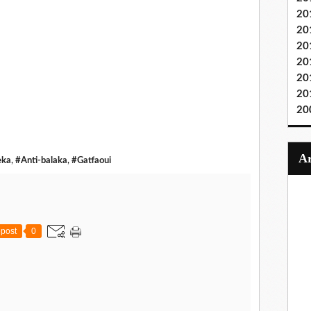
20
20
20
20
20
20
20
eka
,
#Anti-balaka
,
#Gatfaoui
post
0