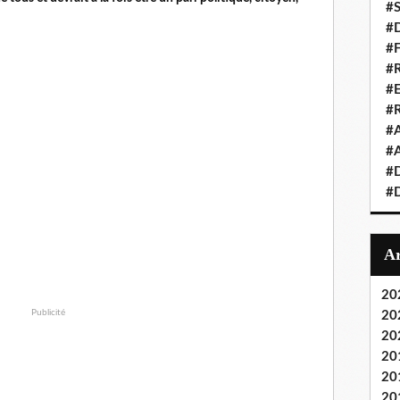
#S
#D
#
#R
#E
#
#A
#A
#D
#D
20
Publicité
20
20
20
20
20