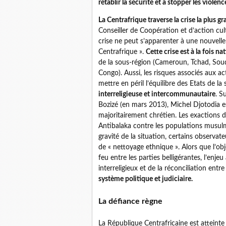
rétablir la sécurité et à stopper les violenc
La Centrafrique traverse la crise la plus gr
Conseiller de Coopération et d’action cul
crise ne peut s’apparenter à une nouvelle
Centrafrique ».
Cette crise est à la fois na
de la sous-région (Cameroun, Tchad, Sou
Congo). Aussi, les risques associés aux a
mettre en péril l’équilibre des Etats de la
interreligieuse et intercommunautaire
. S
Bozizé (en mars 2013), Michel Djotodia 
majoritairement chrétien. Les exactions d
Antibalaka contre les populations musulma
gravité de la situation, certains observate
de « nettoyage ethnique ». Alors que l’obje
feu entre les parties belligérantes, l’enje
interreligieux et de la réconciliation en
système politique et judiciaire.
La défiance règne
La République Centrafricaine est atteinte