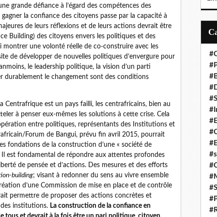
t une grande défiance à l’égard des compétences des
, gagner la confiance des citoyens passe par la capacité à
jeures de leurs réflexions et de leurs actions devrait être
ce Building) des citoyens envers les politiques et des
ui montrer une volonté réelle de co-construire avec les
#C
site de développer de nouvelles politiques d’envergure pour
#P
moins, le leadership politique, la vision d’un parti
#
rer durablement le changement sont des conditions
#D
#S
Centrafrique est un pays failli, les centrafricains, bien au
#I
tteler à penser eux-mêmes les solutions à cette crise. Cela
#
pération entre politiques, représentants des Institutions et
#C
trafricain/Forum de Bangui, prévu fin avril 2015, pourrait
#E
es fondations de la construction d’une « société de
#s
». Il est fondamental de répondre aux attentes profondes
#
liberté de pensée et d’actions. Des mesures et des efforts
ion-building
; visant à redonner du sens au vivre ensemble
#
a création d’une Commission de mise en place et de contrôle
#S
ait permettre de proposer des actions concrètes et
#P
 des institutions.
La construction de la confiance en
#R
 tous et devrait à la fois être un pari politique, citoyen,