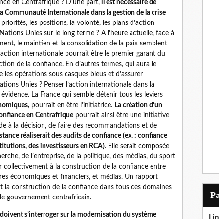
ance en Centrafrique ? D’une part,
il est nécessaire de
e la Communauté Internationale dans la gestion de la crise
priorités, les positions, la volonté, les plans d’action
Nations Unies sur le long terme ? A l’heure actuelle, face à
ement, le maintien et la consolidation de la paix semblent
’action internationale pourrait être le premier garant du
ction de la confiance. En d’autres termes, qui aura le
ue les opérations sous casques bleus et d’assurer
Nations Unies ? Penser l’action internationale dans la
 évidence. La France qui semble détenir tous les leviers
nomiques,
pourrait en être l’initiatrice.
La création d’un
Confiance en Centrafrique
pourrait ainsi être une initiative
ide à la décision, de faire des recommandations et de
stance réaliserait des audits de confiance (ex. : confiance
stitutions, des investisseurs en RCA)
. Elle serait composée
che, de l’entreprise, de la politique, des médias, du sport
uer collectivement à la construction de la confiance entre
aires économiques et financiers, et médias. Un rapport
nt la construction de la confiance dans tous ces domaines
P
r le gouvernement centrafricain.
s doivent s’interroger sur la modernisation du système
Lin