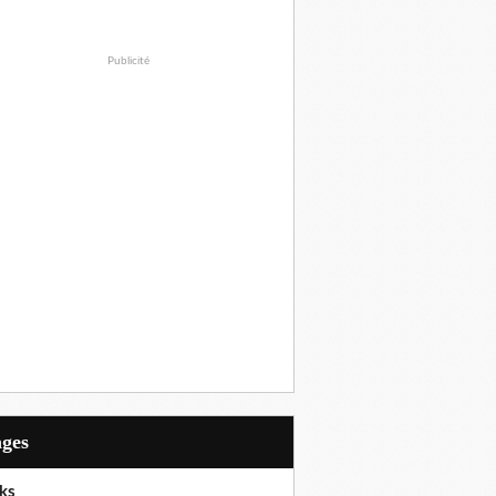
Publicité
ages
ks