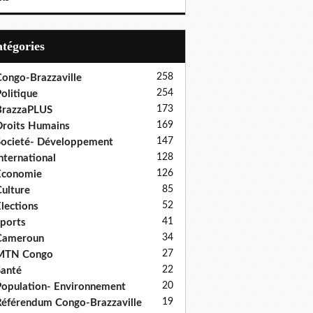
Catégories
258
ongo-Brazzaville
254
olitique
173
BrazzaPLUS
169
roits Humains
147
ocieté- Développement
128
nternational
126
Economie
85
ulture
52
lections
41
ports
34
Cameroun
27
MTN Congo
22
anté
20
opulation- Environnement
19
éférendum Congo-Brazzaville