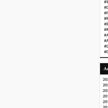
#S
#D
#
#R
#E
#
#A
#A
#D
#D
20
20
20
20
20
20