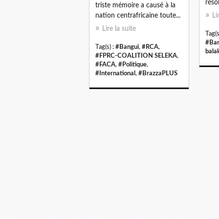
résol
triste mémoire a causé à la
nation centrafricaine toute...
Li
Lire la suite
Tag(s
#Ban
Tag(s) :
#Bangui
,
#RCA
,
bala
#FPRC-COALITION SELEKA
,
#FACA
,
#Politique
,
#International
,
#BrazzaPLUS