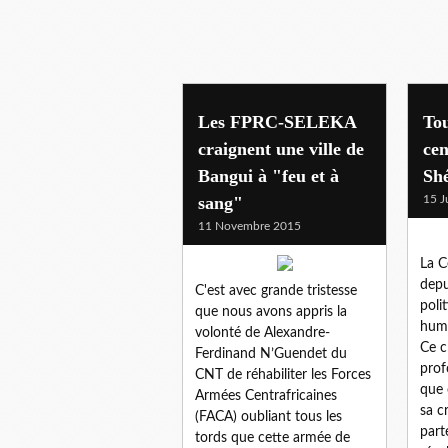
bangui
Les FPRC-SELEKA
Tou
craignent une ville de
cen
Bangui à "feu et à
Sh
sang"
15 J
11 Novembre 2015
La C
depu
C'est avec grande tristesse
polit
que nous avons appris la
huma
volonté de Alexandre-
Ce c
Ferdinand N’Guendet du
prof
CNT de réhabiliter les Forces
que 
Armées Centrafricaines
sa c
(FACA) oubliant tous les
part
tords que cette armée de