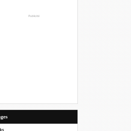
Publicité
ages
ks