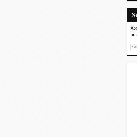
Abo
nou
E
m
a
i
l