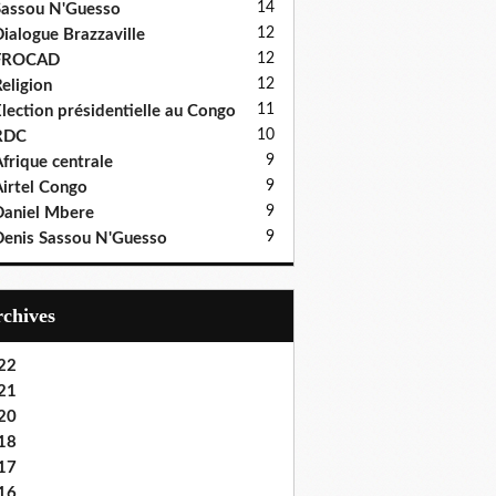
14
assou N'Guesso
12
ialogue Brazzaville
12
FROCAD
12
eligion
11
lection présidentielle au Congo
10
RDC
9
frique centrale
9
irtel Congo
9
aniel Mbere
9
enis Sassou N'Guesso
Archives
22
21
20
18
17
16