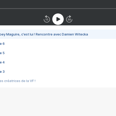
bey Maguire, c'est lui ! Rencontre avec Damien Witecka
e 6
e 5
e 4
e 3
s créatrices de la VF !
e 2
e 1
e Mektoub My Love arrive enfin ! Rencontre avec Shaïn Boumedine et Sal