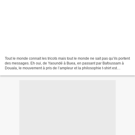
Tout le monde connait les tricots mais tout le monde ne sait pas qu’ils portent
des messages. Eh oui, de Yaoundé à Buea, en passant par Bafoussam à
Douala, le mouvement à pris de l’ampleur et la philosophie t-shirt est
devenue tonnerre. Entrée et découverte...