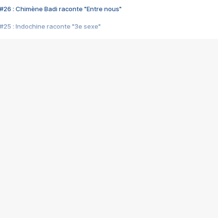
#26 : Chimène Badi raconte "Entre nous"
#25 : Indochine raconte "3e sexe"
#24 : Zaho raconte "C'est chelou"
#23 : Patrick Bruel raconte "Au café des délices"
#22 : Kyo raconte "Le chemin"
#21 : Nolwenn Leroy raconte "Cassé"
#20 : Patrick Hernandez raconte "Born to be alive"
#19 : Lorie raconte "Près de moi"
#18 : Michael Jones raconte "A nos actes manqués" (avec Jean-Jacque
#17 : Khaled raconte "Aïcha"
#16 : Corneille raconte "Parce qu'on vient de loin"
#15 : Indochine raconte "L'aventurier"