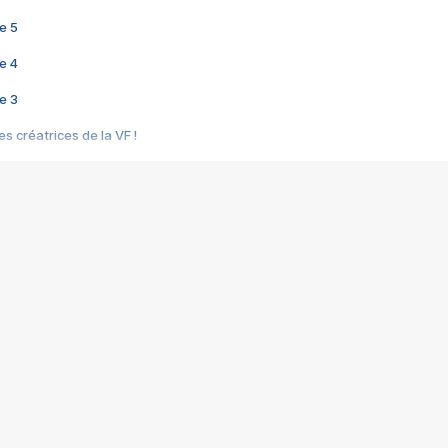
e 5
e 4
e 3
s créatrices de la VF !
e 2
e 1
e Mektoub My Love arrive enfin ! Rencontre avec Shaïn Boumedine et Sal
i : après Toni en famille
elle réalise le bouleversant Dites lui que je l'aime
ais ! Rencontre autour de Vie privée de Rebecca Zlotowski
 de Marguerite, Grave... Rencontre avec Ella Rumpf
 Les Rêveurs, un film intime sur la santé mentale