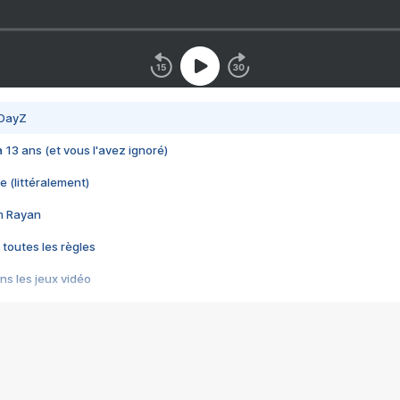
 DayZ
 a 13 ans (et vous l'avez ignoré)
e (littéralement)
im Rayan
 toutes les règles
s les jeux vidéo
us choquant de Rockstar ? - Le scandale BULLY
e plus moche de Steam
du RÊVE tourne au CAUCHEMAR