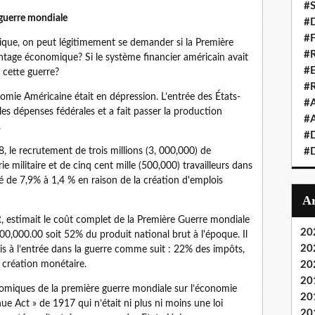
#S
 guerre mondiale
#D
#
ique, on peut légitimement se demander si la Première
#R
ntage économique? Si le système financier américain avait
#E
cette guerre?
#
omie Américaine était en dépression. L’entrée des États-
#A
es dépenses fédérales et a fait passer la production
#A
.
#D
, le recrutement de trois millions (3, 000,000) de
#D
ie militaire et de cinq cent mille (500,000) travailleurs dans
té de 7,9% à 1,4 % en raison de la création d'emplois
 estimait le coût complet de la Première Guerre mondiale
20
0,000.00 soit 52% du produit national brut à l'époque. Il
20
nis à l’entrée dans la guerre comme suit : 22% des impôts,
création monétaire.
20
20
nomiques de la première guerre mondiale sur l’économie
20
ue Act » de 1917 qui n’était ni plus ni moins une loi
20