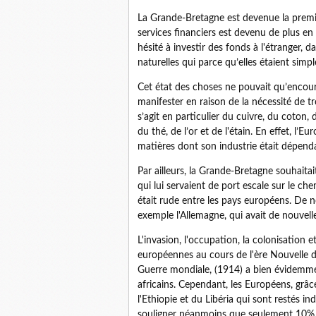
La Grande-Bretagne est devenue la premiè
services financiers est devenu de plus en
hésité à investir des fonds à l'étranger,
naturelles qui parce qu’elles étaient simp
Cet état des choses ne pouvait qu’encour
manifester en raison de la nécessité de tr
s’agit en particulier du cuivre, du coton
du thé, de l’or et de l'étain. En effet, 
matières dont son industrie était dépend
Par ailleurs, la Grande-Bretagne souhaitai
qui lui servaient de port escale sur le che
était rude entre les pays européens. De no
exemple l'Allemagne, qui avait de nouvel
L'invasion, l'occupation, la colonisation e
européennes au cours de l'ère Nouvelle d
Guerre mondiale, (1914) a bien évidemmen
africains. Cependant, les Européens, grâce
l'Ethiopie et du Libéria qui sont restés ind
souligner néanmoins que seulement 10% d