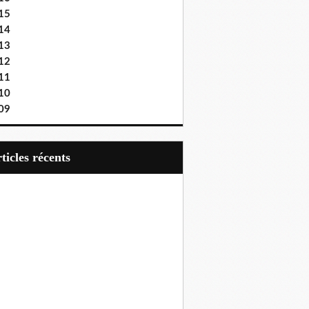
15
14
13
12
11
10
09
articles récents