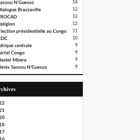
14
assou N'Guesso
12
ialogue Brazzaville
12
FROCAD
12
eligion
11
lection présidentielle au Congo
10
RDC
9
frique centrale
9
irtel Congo
9
aniel Mbere
9
enis Sassou N'Guesso
Archives
22
21
20
18
17
16