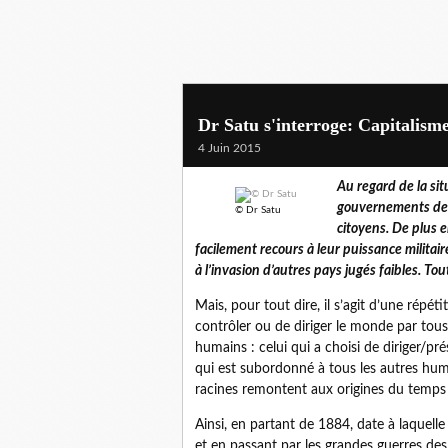
Dr Satu s'interroge: Capitalism
4 Juin 2015
Au regard de la si
gouvernements de p
© Dr Satu
citoyens. De plus e
facilement recours à leur puissance militair
à l’invasion d’autres pays jugés faibles. Tou
Mais, pour tout dire, il s’agit d’une répét
contrôler ou de diriger le monde par tous
humains : celui qui a choisi de diriger/prés
qui est subordonné à tous les autres hum
racines remontent aux origines du temps
Ainsi, en partant de 1884, date à laquelle
et en passant par les grandes guerres des