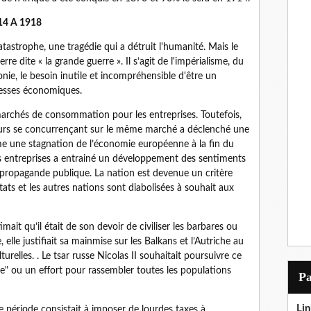
4 A 1918
astrophe, une tragédie qui a détruit l'humanité. Mais le
erre dite « la grande guerre ». Il s’agit de l'impérialisme, du
nie, le besoin inutile et incompréhensible d'être un
uesses économiques.
 marchés de consommation pour les entreprises. Toutefois,
rs se concurrençant sur le même marché a déclenché une
e une stagnation de l’économie européenne à la fin du
s entreprises a entrainé un développement des sentiments
a propagande publique. La nation est devenue un critère
ats et les autres nations sont diabolisées à souhait aux
mait qu’il était de son devoir de civiliser les barbares ou
, elle justifiait sa mainmise sur les Balkans et l’Autriche au
elles. . Le tsar russe Nicolas II souhaitait poursuivre ce
e" ou un effort pour rassembler toutes les populations
P
Lin
 période consistait à imposer de lourdes taxes à