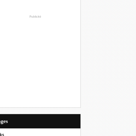
Publicité
ages
ks