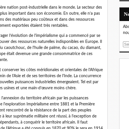
re nation post-industrielle dans le monde. Le secteur des
 plus important dans son économie. En outre, elle n’a pas
 dans des matériaux peu coûteux et dans des ressources
lement exportées étaient très rentables.
Abo
nou
ager l’évolution de l'impérialisme qui a commencé par se
ouver des ressources naturelles indisponibles en Europe. Il
E
, du caoutchouc, de l'huile de palme, du cacao, du diamant,
m
l’Europe était devenue une grande consommatrice de ces
a
ante.
i
l
t conserver les côtes méridionales et orientales de l'Afrique
min de l'Asie et de ses territoires de l'Inde. La concurrence
uvelles puissances industrielles émergeaient. Tel est par
les usines et une main-d’œuvre moins chère.
t l'annexion du territoire africain par les puissances
e l'exploration Impérialisme entre 1881 et la Première
t rencontré de la résistance de la part des peuples
 à leur suprématie militaire ont réussi, à l'exception de
épendants, à conquérir le territoire africain. Il faut
e l'Afrique a été conquis en 1870 et 90% le sera en 1914.