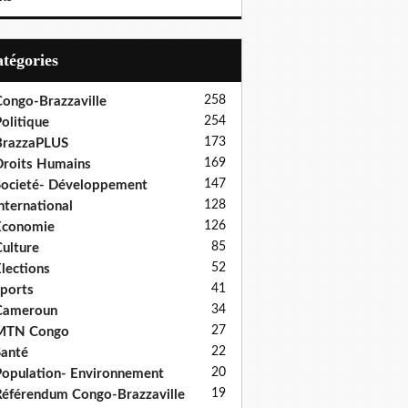
Catégories
258
ongo-Brazzaville
254
olitique
173
BrazzaPLUS
169
roits Humains
147
ocieté- Développement
128
nternational
126
Economie
85
ulture
52
lections
41
ports
34
Cameroun
27
MTN Congo
22
anté
20
opulation- Environnement
19
éférendum Congo-Brazzaville