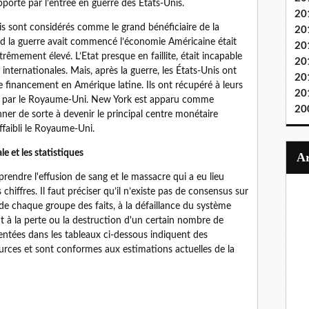
pporté par l’entrée en guerre des Etats-Unis.
20
is sont considérés comme le grand bénéficiaire de la
20
nd la guerre avait commencé l’économie Américaine était
20
rêmement élevé. L’Etat presque en faillite, était incapable
20
 internationales. Mais, après la guerre, les États-Unis ont
20
e financement en Amérique latine. Ils ont récupéré à leurs
20
oué par le Royaume-Uni. New York est apparu comme
20
nner de sorte à devenir le principal centre monétaire
ffaibli le Royaume-Uni.
e et les statistiques
ndre l'effusion de sang et le massacre qui a eu lieu
hiffres. Il faut préciser qu’il n’existe pas de consensus sur
n de chaque groupe des faits, à la défaillance du système
t à la perte ou la destruction d'un certain nombre de
sentées dans les tableaux ci-dessous indiquent des
urces et sont conformes aux estimations actuelles de la