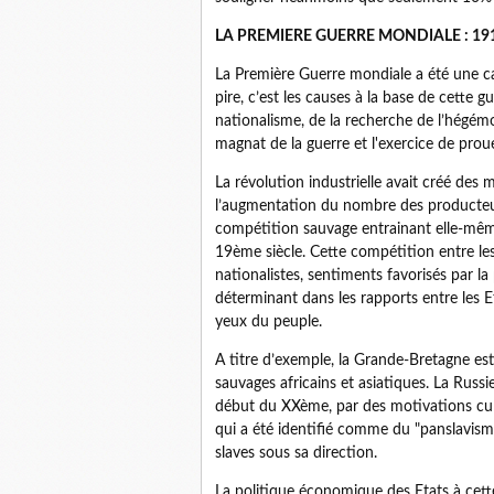
LA PREMIERE GUERRE MONDIALE : 191
La Première Guerre mondiale a été une cat
pire, c’est les causes à la base de cette gu
nationalisme, de la recherche de l’hégémo
magnat de la guerre et l'exercice de pro
La révolution industrielle avait créé des
l’augmentation du nombre des producteu
compétition sauvage entrainant elle-mêm
19ème siècle. Cette compétition entre le
nationalistes, sentiments favorisés par l
déterminant dans les rapports entre les Et
yeux du peuple.
A titre d’exemple, la Grande-Bretagne esti
sauvages africains et asiatiques. La Russie
début du XXème, par des motivations cultur
qui a été identifié comme du "panslavism
slaves sous sa direction.
La politique économique des Etats à cette