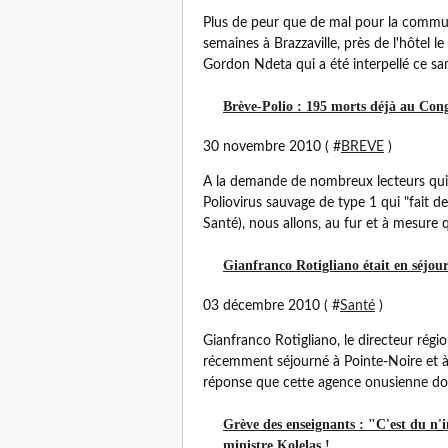
Plus de peur que de mal pour la commu
semaines à Brazzaville, près de l'hôtel l
Gordon Ndeta qui a été interpellé ce sam
Brève-Polio : 195 morts déjà au Con
30 novembre 2010 ( #
BREVE
)
A la demande de nombreux lecteurs qui
Poliovirus sauvage de type 1 qui "fait d
Santé), nous allons, au fur et à mesure 
Gianfranco Rotigliano était en séjour
03 décembre 2010 ( #
Santé
)
Gianfranco Rotigliano, le directeur rég
récemment séjourné à Pointe-Noire et à B
réponse que cette agence onusienne donn
Grève des enseignants : "C'est du n'i
ministre Kolelas !