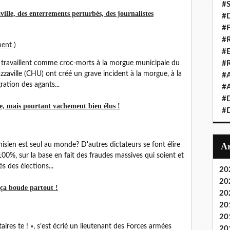
#S
ille, des enterrements perturbés, des journalistes
#D
#
#R
ment
)
#E
 travaillent comme croc-morts à la morgue municipale du
#
azzaville (CHU) ont créé un grave incident à la morgue, à la
#A
gration des agants...
#A
#D
de, mais pourtant vachement bien élus !
#D
nisien est seul au monde? D'autres dictateurs se font élire
00%, sur la base en fait des fraudes massives qui soient et
s des élections...
20
20
: ça boude partout !
20
20
20
ires te ! », s’est écrié un lieutenant des Forces armées
20