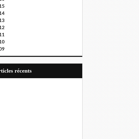
15
14
13
12
11
10
09
articles récents