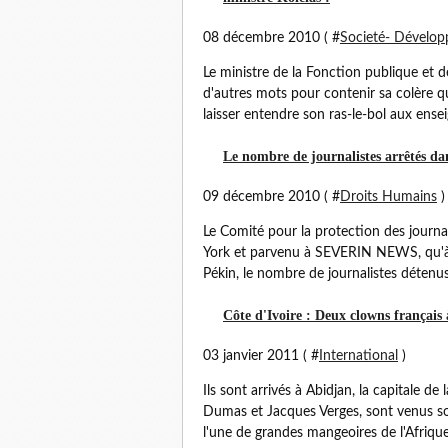
08 décembre 2010 ( #
Societé- Dévelo
Le ministre de la Fonction publique et de
d'autres mots pour contenir sa colère que
laisser entendre son ras-le-bol aux ensei
Le nombre de journalistes arrêtés da
09 décembre 2010 ( #
Droits Humains
)
Le Comité pour la protection des journ
York et parvenu à SEVERIN NEWS, qu'à c
Pékin, le nombre de journalistes détenu
Côte d'Ivoire : Deux clowns françai
03 janvier 2011 ( #
International
)
Ils sont arrivés à Abidjan, la capitale de
Dumas et Jacques Verges, sont venus so
l'une de grandes mangeoires de l'Afrique 