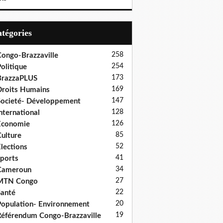
Catégories
258
ongo-Brazzaville
254
olitique
173
BrazzaPLUS
169
roits Humains
147
ocieté- Développement
128
nternational
126
Economie
85
ulture
52
lections
41
ports
34
Cameroun
27
MTN Congo
22
anté
20
opulation- Environnement
19
éférendum Congo-Brazzaville