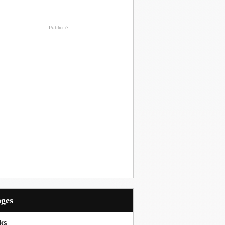
Publicité
ages
ks