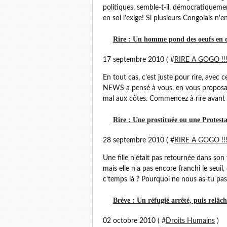
politiques, semble-t-il, démocratiquemen
en soi l'exige! Si plusieurs Congolais n'e
Rire : Un homme pond des oeufs en ch
17 septembre 2010 ( #
RIRE A GOGO !!
En tout cas, c'est juste pour rire, ave
NEWS a pensé à vous, en vous proposant
mal aux côtes. Commencez à rire avant de 
Rire : Une prostituée ou une Protest
28 septembre 2010 ( #
RIRE A GOGO !!
Une fille n'était pas retournée dans son v
mais elle n'a pas encore franchi le seuil
c'temps là ? Pourquoi ne nous as-tu pas 
Brève : Un réfugié arrêté, puis relâch
02 octobre 2010 ( #
Droits Humains
)