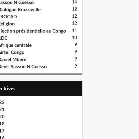
14
assou N'Guesso
12
ialogue Brazzaville
12
FROCAD
12
eligion
11
lection présidentielle au Congo
10
RDC
9
frique centrale
9
irtel Congo
9
aniel Mbere
9
enis Sassou N'Guesso
Archives
22
21
20
18
17
16