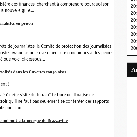
nistère des finances, cherchant à comprendre pourquoi son
20
a nouvelle grille....
20
20
alistes en prison !
20
20
20
êts de journalistes, le Comité de protection des journalistes
20
nalistes rwandais ont sévèrement été condamnés à des peines
ue voici ci-dessous,...
éalisés dans les Cuvettes congolaises
ment
)
lisé cette visite de terrain? Le bureau climatisé de
e crois qu’il ne faut pas seulement se contenter des rapports
ble pour moi...
bandonné à la morgue de Brazzaville