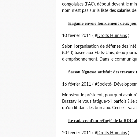
congolaises (FAC), débout devant le mi
nom n’est pas sur la liste des salariés de l
Kagamé envoie lourdement deux journ
10 février 2011 ( #
Droits Humains
)
Selon l'organisation de défense des intér
(CP¨J) basée aux Etats-Unis, deux jour
d'emprisonnement. Dans le communiqué q
Sassou Nguesso satisfait des travaux r
16 février 2011 ( #
Societé- Développe
Monsieur le président, pourquoi avoir réa
Brazzaville vous fatigue-t-il parfois ? J
qu’on lit dans les bureaux. Ceci est vala
Le cadavre d'un réfugié de la RDC a
20 février 2011 ( #
Droits Humains
)