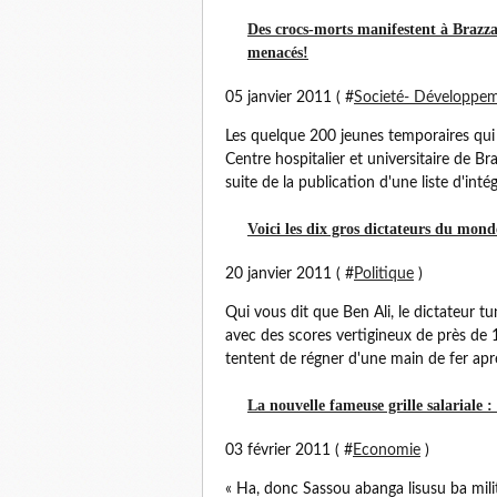
Des crocs-morts manifestent à Brazzav
menacés!
05 janvier 2011 ( #
Societé- Développe
Les quelque 200 jeunes temporaires qui
Centre hospitalier et universitaire de Br
suite de la publication d'une liste d'inté
Voici les dix gros dictateurs du mon
20 janvier 2011 ( #
Politique
)
Qui vous dit que Ben Ali, le dictateur tu
avec des scores vertigineux de près de 1
tentent de régner d'une main de fer aprè
La nouvelle fameuse grille salariale 
03 février 2011 ( #
Economie
)
« Ha, donc Sassou abanga lisusu ba milita