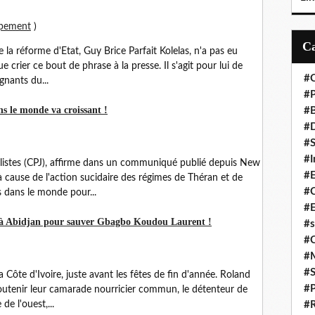
ppement
)
 la réforme d'Etat, Guy Brice Parfait Kolelas, n'a pas eu
 crier ce bout de phrase à la presse. Il s'agit pour lui de
#C
gnants du...
#P
ns le monde va croissant !
#
#D
#S
#I
alistes (CPJ), affirme dans un communiqué publié depuis New
#
ause de l'action sucidaire des régimes de Théran et de
#C
s dans le monde pour...
#E
s à Abidjan pour sauver Gbagbo Koudou Laurent !
#s
#
#
#S
 la Côte d'Ivoire, juste avant les fêtes de fin d'année. Roland
#P
utenir leur camarade nourricier commun, le détenteur de
de l'ouest,...
#R