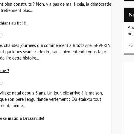
t bien construits ? Non, y a pas de mal à cela, la démocratie
ntretiennent plus...
iant au lit !!!
Abo
nou
!
)
c ces chaudes journées qui commencent à Brazzaville. SEVERIN
E
 quelques séances de rire, sans, bien entendu vous faire
m
lire cette histoire...
a
i
ante ?
l
!
)
illage natal depuis 5 ans. Un jour, elle arrive à la maison,
, que son père l'enguirlande vertement : Où étais-tu tout
écrit, même...
é ce matin à Brazzaville!