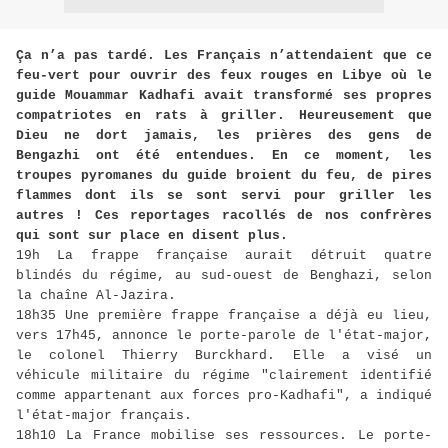
Ça n’a pas tardé. Les Français n’attendaient que ce
feu-vert pour ouvrir des feux rouges en Libye où le
guide Mouammar Kadhafi avait transformé ses propres
compatriotes en rats à griller. Heureusement que
Dieu ne dort jamais, les prières des gens de
Bengazhi ont été entendues. En ce moment, les
troupes pyromanes du guide broient du feu, de pires
flammes dont ils se sont servi pour griller les
autres ! Ces reportages racollés de nos confrères
qui sont sur place en disent plus.
19h La frappe française aurait détruit quatre
blindés du régime, au sud-ouest de Benghazi, selon
la chaîne Al-Jazira.
18h35 Une première frappe française a déjà eu lieu,
vers 17h45, annonce le porte-parole de l'état-major,
le colonel Thierry Burckhard. Elle a visé un
véhicule militaire du régime "clairement identifié
comme appartenant aux forces pro-Kadhafi", a indiqué
l'état-major français.
18h10 La France mobilise ses ressources. Le porte-