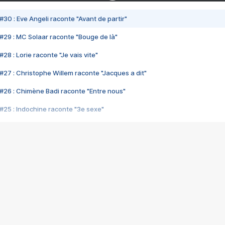
#30 : Eve Angeli raconte "Avant de partir"
#29 : MC Solaar raconte "Bouge de là"
28 : Lorie raconte "Je vais vite"
#27 : Christophe Willem raconte "Jacques a dit"
#26 : Chimène Badi raconte "Entre nous"
#25 : Indochine raconte "3e sexe"
#24 : Zaho raconte "C'est chelou"
#23 : Patrick Bruel raconte "Au café des délices"
#22 : Kyo raconte "Le chemin"
#21 : Nolwenn Leroy raconte "Cassé"
#20 : Patrick Hernandez raconte "Born to be alive"
#19 : Lorie raconte "Près de moi"