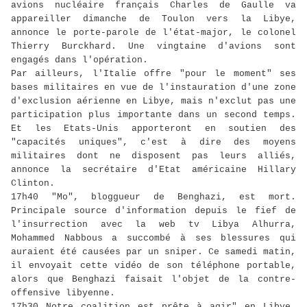
avions nucléaire français Charles de Gaulle va
appareiller dimanche de Toulon vers la Libye,
annonce le porte-parole de l'état-major, le colonel
Thierry Burckhard. Une vingtaine d'avions sont
engagés dans l'opération.
Par ailleurs, l'Italie offre "pour le moment" ses
bases militaires en vue de l'instauration d'une zone
d'exclusion aérienne en Libye, mais n'exclut pas une
participation plus importante dans un second temps.
Et les Etats-Unis apporteront en soutien des
"capacités uniques", c'est à dire des moyens
militaires dont ne disposent pas leurs alliés,
annonce la secrétaire d'Etat américaine Hillary
Clinton.
17h40 "Mo", bloggueur de Benghazi, est mort.
Principale source d'information depuis le fief de
l'insurrection avec la web tv Libya Alhurra,
Mohammed Nabbous a succombé à ses blessures qui
auraient été causées par un sniper. Ce samedi matin,
il envoyait cette vidéo de son téléphone portable,
alors que Benghazi faisait l'objet de la contre-
offensive libyenne.
17h30 Notre coalition est prête à agir" en Libye,