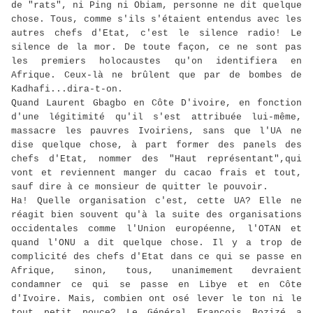
de "rats", ni Ping ni Obiam, personne ne dit quelque
chose. Tous, comme s'ils s'étaient entendus avec les
autres chefs d'Etat, c'est le silence radio! Le
silence de la mor. De toute façon, ce ne sont pas
les premiers holocaustes qu'on identifiera en
Afrique. Ceux-là ne brûlent que par de bombes de
Kadhafi...dira-t-on.
Quand Laurent Gbagbo en Côte D'ivoire, en fonction
d'une légitimité qu'il s'est attribuée lui-même,
massacre les pauvres Ivoiriens, sans que l'UA ne
dise quelque chose, à part former des panels des
chefs d'Etat, nommer des "Haut représentant",qui
vont et reviennent manger du cacao frais et tout,
sauf dire à ce monsieur de quitter le pouvoir.
Ha! Quelle organisation c'est, cette UA? Elle ne
réagit bien souvent qu'à la suite des organisations
occidentales comme l'Union européenne, l'OTAN et
quand l'ONU a dit quelque chose. Il y a trop de
complicité des chefs d'Etat dans ce qui se passe en
Afrique, sinon, tous, unanimement devraient
condamner ce qui se passe en Libye et en Côte
d'Ivoire. Mais, combien ont osé lever le ton ni le
tout petit pouce? Le Général François Bozizé a