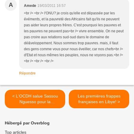
A
Amede
19/03/2011 16:57
<br /> <br /> l'ONU? je crois qu'elle est dépassée par les
évéments, et la pauvreté des Africains fait qu'ils ne peuvent
pas aider leurs propres frères. C'est pourquoi les pauvres et
les pauvres ne peuvent pas<br /> vivre ensemble. On ne peut
pas croire aux relations sud-sud dans le domaine de
dé&veloppement. Nous sommes trop pauvres. mais, il faut
des gens comme vous pour nous éveiller, car nos chefs<br />
d'Etat et nous mêmes les peuples, nous ne voyons pas.<br />
<br /> <br /> <br />
Répondre
< L'OCDH salue Sassou
Les premières frappes
Nguesso pour la
françaises en Libye! >
promulgation de la loi sur
les "pygmées"
Hébergé par Overblog
Top articles