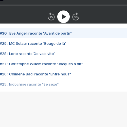
#30 : Eve Angeli raconte "Avant de partir"
#29 : MC Solaar raconte "Bouge de là"
28 : Lorie raconte "Je vais vite"
#27 : Christophe Willem raconte "Jacques a dit"
#26 : Chimène Badi raconte "Entre nous"
#25 : Indochine raconte "3e sexe"
#24 : Zaho raconte "C'est chelou"
#23 : Patrick Bruel raconte "Au café des délices"
#22 : Kyo raconte "Le chemin"
#21 : Nolwenn Leroy raconte "Cassé"