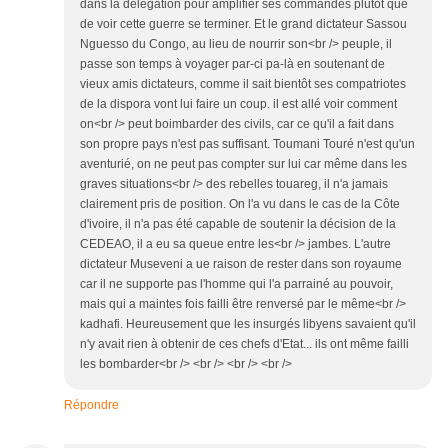
dans la délégation pour amplifier ses commandes plutôt que
de voir cette guerre se terminer. Et le grand dictateur Sassou
Nguesso du Congo, au lieu de nourrir son<br /> peuple, il
passe son temps à voyager par-ci pa-là en soutenant de
vieux amis dictateurs, comme il sait bientôt ses compatriotes
de la dispora vont lui faire un coup. il est allé voir comment
on<br /> peut boimbarder des civils, car ce qu'il a fait dans
son propre pays n'est pas suffisant. Toumani Touré n'est qu'un
aventurié, on ne peut pas compter sur lui car même dans les
graves situations<br /> des rebelles touareg, il n'a jamais
clairement pris de position. On l'a vu dans le cas de la Côte
d'ivoire, il n'a pas été capable de soutenir la décision de la
CEDEAO, il a eu sa queue entre les<br /> jambes. L'autre
dictateur Museveni a ue raison de rester dans son royaume
car il ne supporte pas l'homme qui l'a parrainé au pouvoir,
mais qui a maintes fois failli être renversé par le même<br />
kadhafi. Heureusement que les insurgés libyens savaient qu'il
n'y avait rien à obtenir de ces chefs d'Etat... ils ont même failli
les bombarder<br /> <br /> <br /> <br />
Répondre