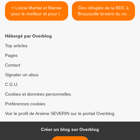
< Loïcia Martial et Mamie
Des réfugiés de la RDC à
pour le meilleur et pour le
Brazzaville broient du noir
pire, les témoins sont là !
sous la barbe du HCR ! >
Hébergé par Overblog
Top articles
Pages
Contact
Signaler un abus
C.G.U.
Cookies et données personnelles
Préférences cookies
Voir le profil de Arsène SEVERIN sur le portail Overblog
Créer un blog sur Overblog