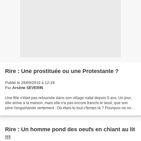
Rire : Une prostituée ou une Protestante ?
Publié le 28/09/2010 à 12:28
Par
Arsène SEVERIN
Une fille n'était pas retournée dans son village natal depuis 5 ans. Un jour,
elle arrive à la maison, mais elle n'a pas encore franchi le seuil, que son
père l'enguirlande vertement : Où étais-tu tout c'temps là ? Pourquoi ne nous
as-tu pas écrit, même...
Rire : Un homme pond des oeufs en chiant au lit
!!!