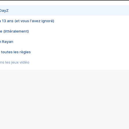
 DayZ
 a 13 ans (et vous l'avez ignoré)
e (littéralement)
im Rayan
 toutes les règles
s les jeux vidéo
us choquant de Rockstar ? - Le scandale BULLY
e plus moche de Steam
du RÊVE tourne au CAUCHEMAR
pendant 8 heures
it… à tort
umiliés par un jeu vidéo