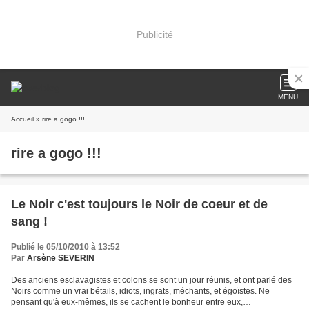
Publicité
MENU
Accueil
» rire a gogo !!!
rire a gogo !!!
Le Noir c'est toujours le Noir de coeur et de
sang !
Publié le 05/10/2010 à 13:52
Par
Arsène SEVERIN
Des anciens esclavagistes et colons se sont un jour réunis, et ont parlé des
Noirs comme un vrai bétails, idiots, ingrats, méchants, et égoïstes. Ne
pensant qu'à eux-mêmes, ils se cachent le bonheur entre eux,