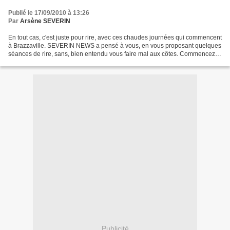
Publié le 17/09/2010 à 13:26
Par
Arsène SEVERIN
En tout cas, c'est juste pour rire, avec ces chaudes journées qui commencent
à Brazzaville. SEVERIN NEWS a pensé à vous, en vous proposant quelques
séances de rire, sans, bien entendu vous faire mal aux côtes. Commencez à
rire avant de lire cette histoire...
Publicité