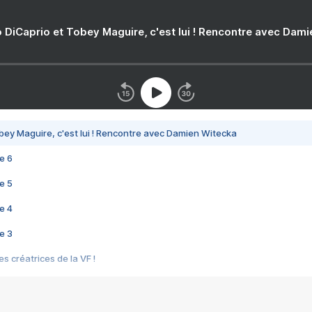
 DiCaprio et Tobey Maguire, c'est lui ! Rencontre avec Dam
bey Maguire, c'est lui ! Rencontre avec Damien Witecka
e 6
e 5
e 4
e 3
s créatrices de la VF !
e 2
e 1