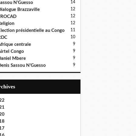
14
assou N'Guesso
12
ialogue Brazzaville
12
FROCAD
12
eligion
11
lection présidentielle au Congo
10
RDC
9
frique centrale
9
irtel Congo
9
aniel Mbere
9
enis Sassou N'Guesso
Archives
22
21
20
18
17
16