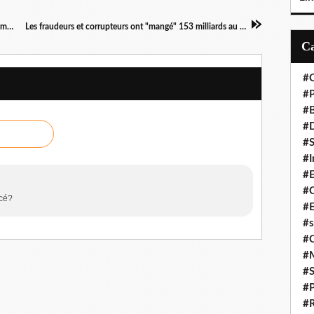
Tout est désormais sur Internet : Danse et Commerce!
Les fraudeurs et corrupteurs ont "mangé" 153 milliards au Mali
#C
#P
#
#D
#S
#I
#
#C
ncé?
#E
#s
#
#
#S
#P
#R