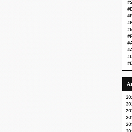
#S
#D
#
#R
#E
#
#A
#A
#D
#D
20
20
20
20
20
20