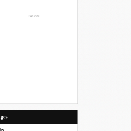
Publicité
ages
ks