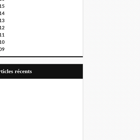
15
14
13
12
11
10
09
articles récents