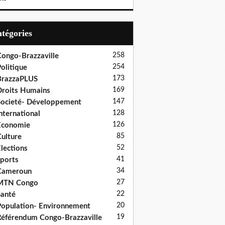
Catégories
258
ongo-Brazzaville
254
olitique
173
BrazzaPLUS
169
roits Humains
147
ocieté- Développement
128
nternational
126
Economie
85
ulture
52
lections
41
ports
34
Cameroun
27
MTN Congo
22
anté
20
opulation- Environnement
19
éférendum Congo-Brazzaville