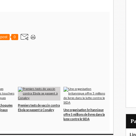
post
0
 choquées
Premiers tests de vaccin contra
ginaux
Ebola se passent à Conakry
Une organisation britannique
offre 5 millions de livres dans la
lutte contre le SIDA
P
Lin