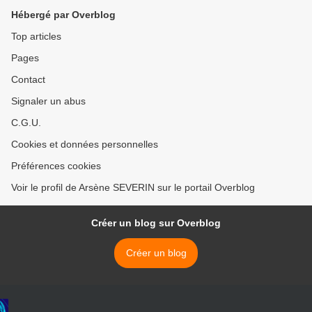
détournement d'argent de
Hébergé par Overblog
pétrole
Top articles
Pages
Contact
Signaler un abus
C.G.U.
Cookies et données personnelles
Préférences cookies
Voir le profil de Arsène SEVERIN sur le portail Overblog
Créer un blog sur Overblog
Créer un blog