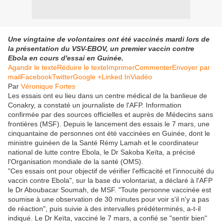
Une vingtaine de volontaires ont été vaccinés mardi lors de
la présentation du VSV-EBOV, un premier vaccin contre
Ebola en cours d'essai en Guinée.
Agandir le texteRéduire le texteImprimer
Commenter
Envoyer par
mailFacebookTwitterGoogle +Linked InViadéo
Par
Véronique Fortes
Les essais ont eu lieu dans un centre médical de la banlieue de
Conakry, a constaté un journaliste de l'AFP. Information
confirmée par des sources officielles et auprès de Médecins sans
frontières (MSF). Depuis le lancement des essais le 7 mars, une
cinquantaine de personnes ont été vaccinées en Guinée, dont le
ministre guinéen de la Santé Rémy Lamah et le coordinateur
national de lutte contre Ebola, le Dr Sakoba Keïta, a précisé
l'Organisation mondiale de la santé (OMS).
"Ces essais ont pour objectif de vérifier l'efficacité et l'innocuité du
vaccin contre Ebola", sur la base du volontariat, a déclaré à l'AFP
le Dr Aboubacar Soumah, de MSF. "Toute personne vaccinée est
soumise à une observation de 30 minutes pour voir s'il n'y a pas
de réaction", puis suivie à des intervalles prédéterminés, a-t-il
indiqué. Le Dr Keïta, vacciné le 7 mars, a confié se "sentir bien"