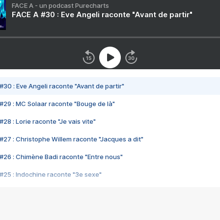
FACE A - un podcast Purecharts
FACE A #30 : Eve Angeli raconte "Avant de partir"
#30 : Eve Angeli raconte "Avant de partir"
#29 : MC Solaar raconte "Bouge de là"
28 : Lorie raconte "Je vais vite"
#27 : Christophe Willem raconte "Jacques a dit"
#26 : Chimène Badi raconte "Entre nous"
#25 : Indochine raconte "3e sexe"
#24 : Zaho raconte "C'est chelou"
#23 : Patrick Bruel raconte "Au café des délices"