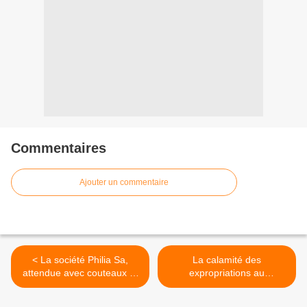
Commentaires
Ajouter un commentaire
< La société Philia Sa,
La calamité des
attendue avec couteaux et
expropriations au
machettes à Brazzaville, dit
Cameroun >
qu'il n'y a pas