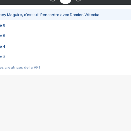
bey Maguire, c'est lui ! Rencontre avec Damien Witecka
e 6
e 5
e 4
e 3
s créatrices de la VF !
e 2
e 1
e Mektoub My Love arrive enfin ! Rencontre avec Shaïn Boumedine et Sal
i : après Toni en famille
elle réalise le bouleversant Dites lui que je l'aime
ais ! Rencontre autour de Vie privée de Rebecca Zlotowski