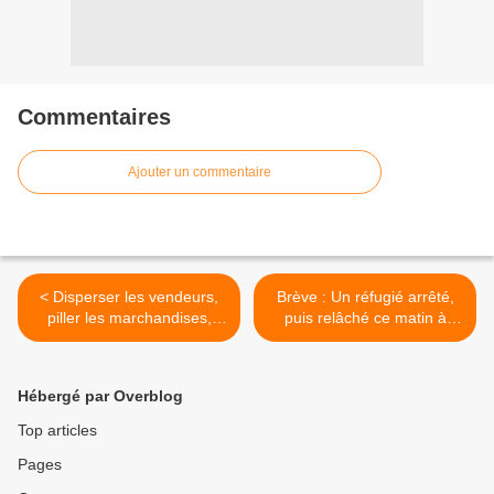
Commentaires
Ajouter un commentaire
< Disperser les vendeurs,
Brève : Un réfugié arrêté,
piller les marchandises,
puis relâché ce matin à
agresser les citoyens :
Brazzaville! >
Bravo la police !
Hébergé par Overblog
Top articles
Pages