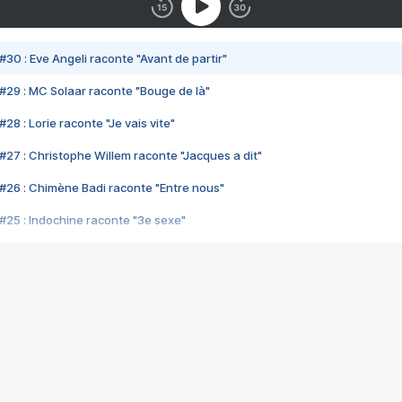
#30 : Eve Angeli raconte "Avant de partir"
#29 : MC Solaar raconte "Bouge de là"
28 : Lorie raconte "Je vais vite"
#27 : Christophe Willem raconte "Jacques a dit"
#26 : Chimène Badi raconte "Entre nous"
#25 : Indochine raconte "3e sexe"
#24 : Zaho raconte "C'est chelou"
#23 : Patrick Bruel raconte "Au café des délices"
#22 : Kyo raconte "Le chemin"
#21 : Nolwenn Leroy raconte "Cassé"
#20 : Patrick Hernandez raconte "Born to be alive"