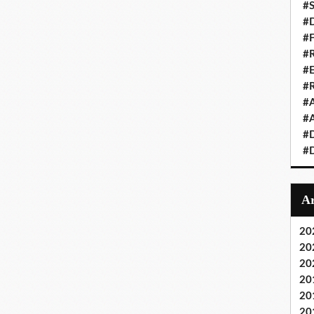
#S
#D
#
#R
#E
#
#A
#A
#D
#D
20
20
20
20
20
20