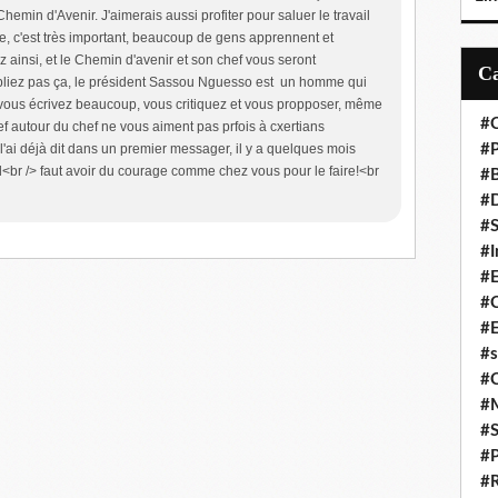
 Chemin d'Avenir. J'aimerais aussi profiter pour saluer le travail
te, c'est très important, beaucoup de gens apprennent et
 ainsi, et le Chemin d'avenir et son chef vous seront
ubliez pas ça, le président Sassou Nguesso est un homme qui
ue vous écrivez beaucoup, vous critiquez et vous propposer, même
#C
ef autour du chef ne vous aiment pas prfois à cxertians
l'ai déjà dit dans un premier messager, il y a quelques mois
#P
 il<br /> faut avoir du courage comme chez vous pour le faire!<br
#
#D
#S
#I
#
#C
#E
#s
#
#
#S
#P
#R