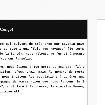
 Congo!
urs qui suivent de très près sur SEVERIN NEWS
ge de type 1 qui "fait des ravages" (le terme
de la Santé), nous allons, au fur et à mesure
fres sur la polio.
re, nous étions à 195 morts et 463 cas. "Il y
uation, c'est vrai, mais le nombre de morts
i nous invitons les populations à adhérer une
mpagne de vaccination que nous lançons le 3
e", a déclaré à la presse, le ministre Moyen,
r ce sujet!