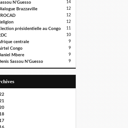
14
assou N'Guesso
12
ialogue Brazzaville
12
FROCAD
12
eligion
11
lection présidentielle au Congo
10
RDC
9
frique centrale
9
irtel Congo
9
aniel Mbere
9
enis Sassou N'Guesso
Archives
22
21
20
18
17
16