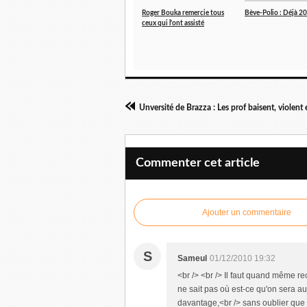
Roger Bouka remercie tous
Bève-Polio : Déjà 20
ceux qui l'ont assisté
Commenter cet article
Ajouter un commentaire
S
Sameul
01/12/2010 19:32
<br /> <br /> Il faut quand même r
ne sait pas où est-ce qu'on sera au
davantage,<br /> sans oublier que 