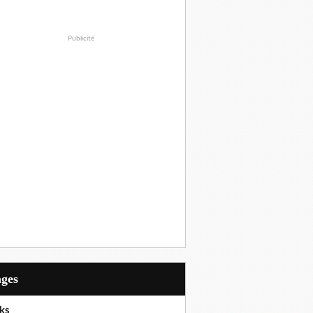
Publicité
ages
ks