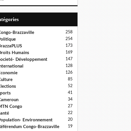
Catégories
258
ongo-Brazzaville
254
olitique
173
BrazzaPLUS
169
roits Humains
147
ocieté- Développement
128
nternational
126
Economie
85
ulture
52
lections
41
ports
34
Cameroun
27
MTN Congo
22
anté
20
opulation- Environnement
19
éférendum Congo-Brazzaville