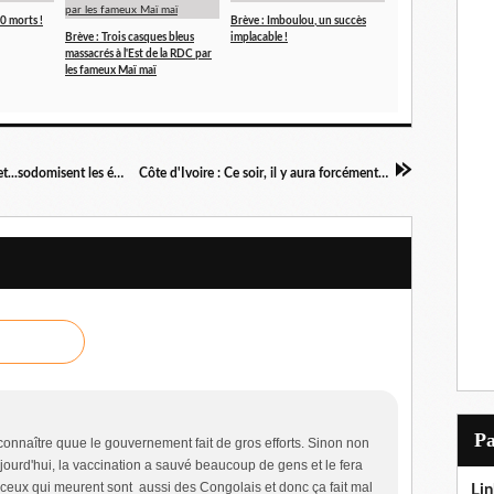
0 morts !
Brève : Imboulou, un succès
Brève : Trois casques bleus
implacable !
massacrés à l'Est de la RDC par
les fameux Maï maï
Unversité de Brazza : Les prof baisent, violent et...sodomisent les étudiantes !
Côte d'Ivoire : Ce soir, il y aura forcément un élu!
P
econnaître quue le gouvernement fait de gros efforts. Sinon non
jourd'hui, la vaccination a sauvé beaucoup de gens et le fera
ceux qui meurent sont aussi des Congolais et donc ça fait mal
Lin