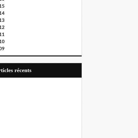
15
14
13
12
11
10
09
articles récents