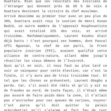
Ouattara. Rien que les résultats des Ivoiriens de
l’étranger qui donnent près de 60 % de voix à
Ouattara dessinent la victoire du chef musulman.
Arrivé deuxième au premier tour avec un peu plus de
38%, Ouattara avait reçu le soutien de Henri Konan
Bedié, un autre membre de l’opposait Houphouetiste
qui avait totalisé 32% des voix, et arrivé
troisième. Mathématiquement, Laurent Koudou était
déjà battu ! C’est pourquoi ses hommes, dont Pascal
Affi Nguesan, le chef de son parti, le Front
populaire ivoirien (FPI), avaient qualifié cette
alliance de contre-nature, allant même jusqu’à
réveiller les vieux démons de l’Ivoireté.
Quoi qu’il en soit, il nous faut au plus tard ce
soir un vainqueur pour cette élection, car c'est la
finale, il n'y aura pas de trois troisième tour. Et
tel que les choses se présentent, Laurent Gbagbo a
perdu. Car, s’il avait été réélu et qu’il y ait eu
de fraudes au nord, de toute façon, il n’était même
pas assuré de faire poids dans la zone, il n’allait
pas s’accrocher pour ces queues de cerises, voyons!
C’est parce qu’il doit quitter le palais
présidentiel qu’il s’alarme et fait feu de tout