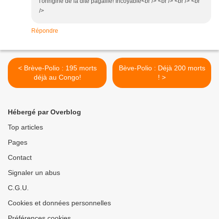
l'oririgine de la dite pagaille! Incoyable<br /> <br /> <br /> <br
/>
Répondre
< Brève-Polio : 195 morts
Bève-Polio : Déjà 200 morts
déjà au Congo!
! >
Hébergé par Overblog
Top articles
Pages
Contact
Signaler un abus
C.G.U.
Cookies et données personnelles
Préférences cookies