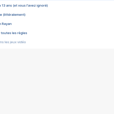
 a 13 ans (et vous l'avez ignoré)
e (littéralement)
im Rayan
 toutes les règles
s les jeux vidéo
us choquant de Rockstar ? - Le scandale BULLY
e plus moche de Steam
du RÊVE tourne au CAUCHEMAR
pendant 8 heures
it… à tort
umiliés par un jeu vidéo
ire - Final Fantasy 8