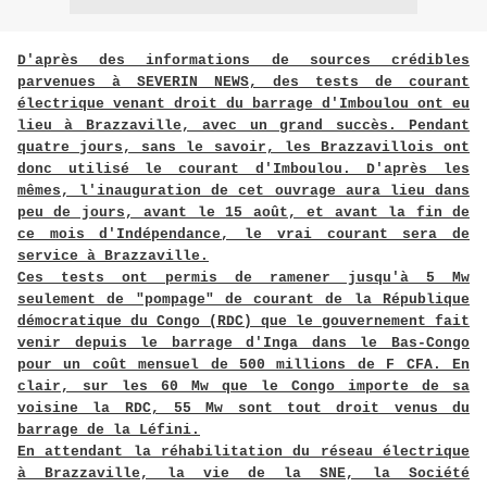
D'après des informations de sources crédibles
parvenues à SEVERIN NEWS, des tests de courant
électrique venant droit du barrage d'Imboulou ont eu
lieu à Brazzaville, avec un grand succès. Pendant
quatre jours, sans le savoir, les Brazzavillois ont
donc utilisé le courant d'Imboulou. D'après les
mêmes, l'inauguration de cet ouvrage aura lieu dans
peu de jours, avant le 15 août, et avant la fin de
ce mois d'Indépendance, le vrai courant sera de
service à Brazzaville.
Ces tests ont permis de ramener jusqu'à 5 Mw
seulement de "pompage" de courant de la République
démocratique du Congo (RDC) que le gouvernement fait
venir depuis le barrage d'Inga dans le Bas-Congo
pour un coût mensuel de 500 millions de F CFA. En
clair, sur les 60 Mw que le Congo importe de sa
voisine la RDC, 55 Mw sont tout droit venus du
barrage de la Léfini.
En attendant la réhabilitation du réseau électrique
à Brazzaville, la vie de la SNE, la Société