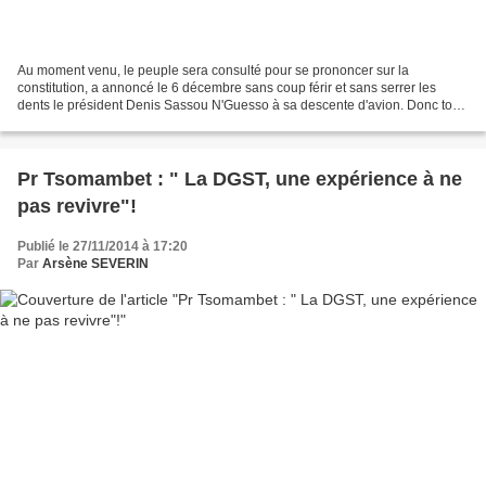
Au moment venu, le peuple sera consulté pour se prononcer sur la
constitution, a annoncé le 6 décembre sans coup férir et sans serrer les
dents le président Denis Sassou N'Guesso à sa descente d'avion. Donc tous
ceux qui croyaient à un profil bas de Sassou...
Pr Tsomambet : " La DGST, une expérience à ne
pas revivre"!
Publié le 27/11/2014 à 17:20
Par
Arsène SEVERIN