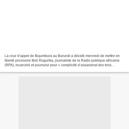
La cour d’appel de Bujumbura au Burundi a décidé mercredi de mettre en
liberté provisoire Bob Rugurika, journaliste de la Radio publique africaine
(RPA), incarcéré et poursuivi pour « complicité d’assassinat des trois
religieuses » italiennes en septembre...