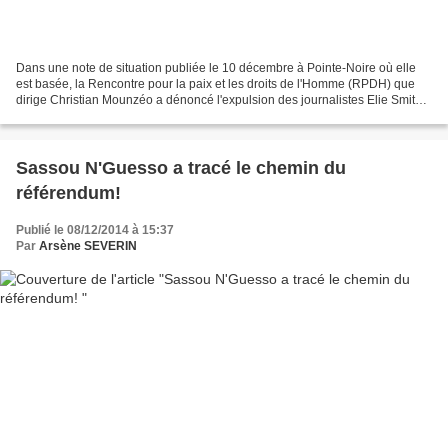
Dans une note de situation publiée le 10 décembre à Pointe-Noire où elle
est basée, la Rencontre pour la paix et les droits de l'Homme (RPDH) que
dirige Christian Mounzéo a dénoncé l'expulsion des journalistes Elie Smith
de MNTV et Sandio Kante de Reuters...
Sassou N'Guesso a tracé le chemin du
référendum!
Publié le 08/12/2014 à 15:37
Par
Arsène SEVERIN