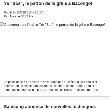
Ya "Sos", le patron de la grille à Bacongo!
Publié le 18/02/2015 à 10:17
Par
Arsène SEVERIN
Le poids de ses 45 ans ne le décourage pas du métier qu’il a choisi et
exerce depuis maintenant 20 ans. Sosthène Nkatoudi, connu sous le
sobriquet de Ya Sos, n’a pas pu terminer ses classes secondaires. Les
études étaient trop difficiles pour cet originaire...
Samsung annonce de nouvelles techniques