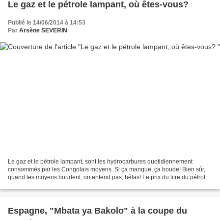
Le gaz et le pétrole lampant, où êtes-vous?
Publié le 14/06/2014 à 14:53
Par
Arsène SEVERIN
Le gaz et le pétrole lampant, sont les hydrocarbures quotidiennement
consommés par les Congolais moyens. Si ça manque, ça boude! Bien sûr,
quand les moyens boudent, on entend pas, hélas! Le prix du litre du pétrole
va du simple au double, avec ces délestages...
Espagne, "Mbata ya Bakolo" à la coupe du