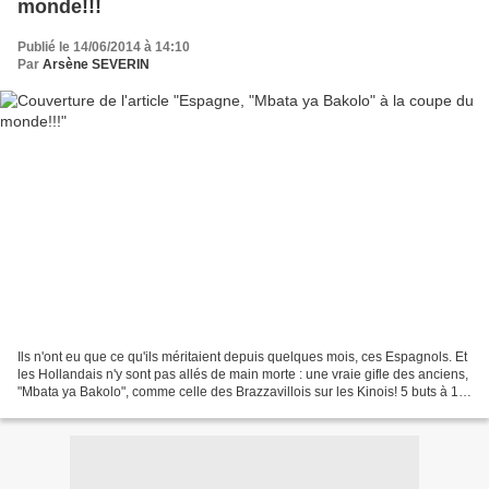
monde!!!
Publié le 14/06/2014 à 14:10
Par
Arsène SEVERIN
Ils n'ont eu que ce qu'ils méritaient depuis quelques mois, ces Espagnols. Et
les Hollandais n'y sont pas allés de main morte : une vraie gifle des anciens,
"Mbata ya Bakolo", comme celle des Brazzavillois sur les Kinois! 5 buts à 1,
c'est sans commentaires...