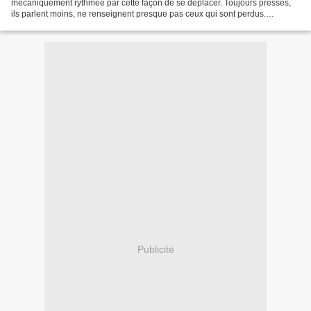
mécaniquement rythmée par cette façon de se déplacer. Toujours pressés,
ils parlent moins, ne renseignent presque pas ceux qui sont perdus.
Et...souvent l'ambiance est invivable dans ces...
Publicité