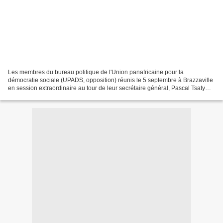
Les membres du bureau politique de l'Union panafricaine pour la
démocratie sociale (UPADS, opposition) réunis le 5 septembre à Brazzaville
en session extraordinaire au tour de leur secrétaire général, Pascal Tsaty
Mabiala, ont décidé de participer aux...