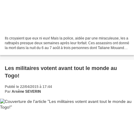
Ils croyaient que eux ni eux! Mais la police, aidée par une miraculeuse, les a
rattrapés presque deux semaines après leur forfait. Ces assassins ont donné
la mort dans la nuit du 6 au 7 août à trois personnes dont Taliane Mouandza,
un agent de la société...
Les militaires votent avant tout le monde au
Togo!
Publié le 22/04/2015 à 17:44
Par
Arsène SEVERIN