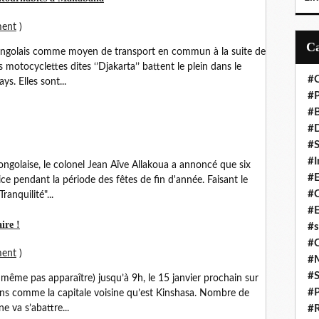
ment
)
e congolais comme moyen de transport en commun à la suite de
motocyclettes dites ‘’Djakarta’’ battent le plein dans le
#C
s. Elles sont...
#P
#
#D
#S
#I
ongolaise, le colonel Jean Aïve Allakoua a annoncé que six
#
lice pendant la période des fêtes de fin d'année. Faisant le
#C
ranquilité"...
#E
ire !
#s
#
ment
)
#
#S
a même pas apparaître) jusqu’à 9h, le 15 janvier prochain sur
#P
virons comme la capitale voisine qu’est Kinshasa. Nombre de
 va s’abattre...
#R