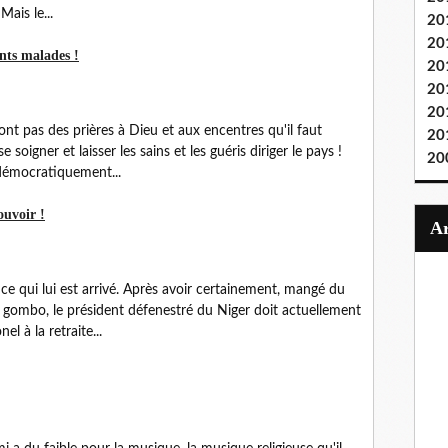
Mais le...
20
20
nts malades !
20
20
20
nt pas des prières à Dieu et aux encentres qu'il faut
20
oigner et laisser les sains et les guéris diriger le pays !
20
t démocratiquement...
ouvoir !
 ce qui lui est arrivé. Après avoir certainement, mangé du
gombo, le président défenestré du Niger doit actuellement
l à la retraite...