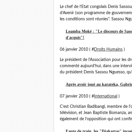
Le chef de l’Etat congolais Denis Sass
d’Avenir (son programme de gouvernement
les conditions sont réunies". Sassou Ngu
Loamba Moké : "Le discours de Sassou 
d'acquis"!
06 janvier 2010 ( #
Droits Humains
)
Le président de l'Association pour les
commenté aujourd'hui, dans une interv
du président Denis Sassou Nguesso, qu'il 
Après avoir joué au karateka, Gabri
07 janvier 2010 ( #
International
)
C’est Christian Badibangi, membre de l'
télévision, et Jean Baptiste Bomanza, a
également de l’opposition qui ont confirm
Faute de train, les "Djakartas" inc