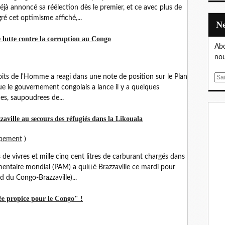
éjà annoncé sa réélection dès le premier, et ce avec plus de
 cet optimisme affiché,...
lutte contre la corruption au Congo
Abo
nou
its de l'Homme a reagi dans une note de position sur le Plan
E
ue le gouvernement congolais a lance il y a quelques
m
es, saupoudrees de...
a
i
zaville au secours des réfugiés dans la Likouala
l
ppement
)
de vivres et mille cinq cent litres de carburant chargés dans
entaire mondial (PAM) a quitté Brazzaville ce mardi pour
 du Congo-Brazzaville)...
ée propice pour le Congo" !