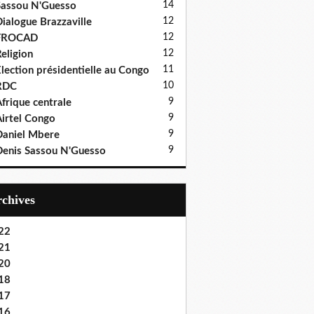
14
assou N'Guesso
12
ialogue Brazzaville
12
FROCAD
12
eligion
11
lection présidentielle au Congo
10
RDC
9
frique centrale
9
irtel Congo
9
aniel Mbere
9
enis Sassou N'Guesso
Archives
22
21
20
18
17
16