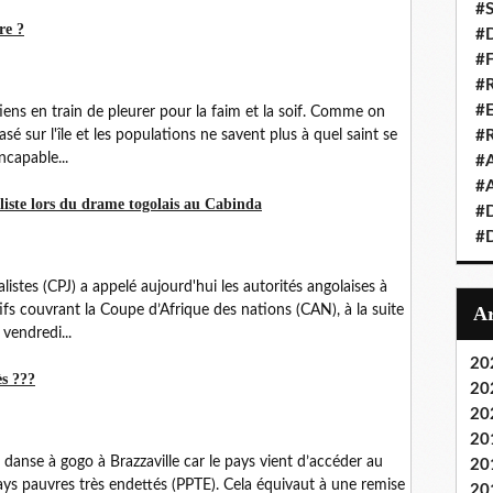
#S
re ?
#D
#
#R
#E
tiens en train de pleurer pour la faim et la soif. Comme on
asé sur l'île et les populations ne savent plus à quel saint se
#
ncapable...
#A
#A
iste lors du drame togolais au Cabinda
#D
#D
istes (CPJ) a appelé aujourd'hui les autorités angolaises à
tifs couvrant la Coupe d’Afrique des nations (CAN), à la suite
 vendredi...
20
ès ???
20
20
20
a danse à gogo à Brazzaville car le pays vient d’accéder au
20
Pays pauvres très endettés (PPTE). Cela équivaut à une remise
20