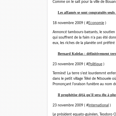
Comme on le sait pour la ville de Bouans
Les affamés se sont congratulés seuls
18 novembre 2009 ( #
Economie
)
Annoncé tambours-battants, le soutien 
qui souffrent de la faim n’a pas été do
eux, les riches de la planète ont préféré 
Bernard Kolelas : définitivement ter
23 novembre 2009 ( #
Politique
)
Terminé! La terre s'est lourdemrnt enfe
dans le petit village Téké de Ntsouele 
Prononçant l'oraison funèbre au nom du
Il prophétise déjà qu'il sera élu à pl
23 novembre 2009 ( #
International
)
Le président equato-guinéen, Teodoro O