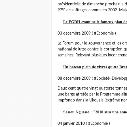
présidentielle de dimanche prochain a d
97% de suffrages comme en 2002. Malgré
Le FGDH examine le fameux plan de 
03 décembre 2009 ( #
Economie
)
Le Forum pour lq gouvernance et les dro
national de lutte contre la corruption q
semaines. Relevant plusieurs incoherenc
Un bateau plein de vivres quitte Braz
08 décembre 2009 ( #
Societé- Dévelo
Deux cent quatre vingt quatorze tonnes 
une barge afretée par le Programme alim
Impfondo dans la Likouala (extrême nord
Sassou Nguesso : "2010 sera une ann
04 janvier 2010 ( #
Economie
)