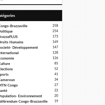
Catégories
258
ongo-Brazzaville
254
olitique
173
BrazzaPLUS
169
roits Humains
147
ocieté- Développement
128
nternational
126
Economie
85
ulture
52
lections
41
ports
34
Cameroun
27
MTN Congo
22
anté
20
opulation- Environnement
19
éférendum Congo-Brazzaville