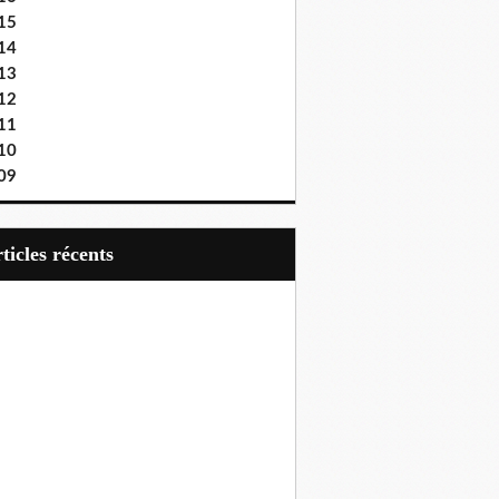
15
14
13
12
11
10
09
articles récents