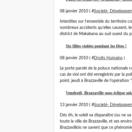
08 janvier 2010 ( #
Societé- Développe
Interdites sur l’ensemble du territoir
nombreux accidents qu’elles causent, les 
district de Makabana au sud ouest du pay
Six filles violées pendant les fêtes !
08 janvier 2010 ( #
Droits Humains
)
Le porte parole de la poluce nationale c
cas de viol ont été enregistrés par la po
point, jeudi à Brazzaville de l'opération "T
Vendredi, Brazzaville sous éclipse sola
13 janvier 2010 ( #
Societé- Développe
Dès 6h, le soleil va disparaître (ou ne v
toute la ville de Brazzaville, et ses en
Brazzavillois ne savent que ce phénomène