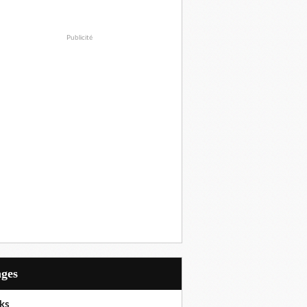
Publicité
ages
ks