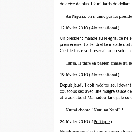
de dette de plus 1,9 milliards de dollars. 
Au Nigeria, on n'aime pas les préside
12 février 2010 ( #
International
)
Un président malade au Niegria, ce ne so
premièrement attendre! Le malade doit se s
C'est le triste sort réservé au présiden
Tanja, le tigre en papier, chassé du p
19 février 2010 ( #
International
)
Depuis jeudi, il doit méditer seul devant
couscous sec avec une maigre sauce de 
être aux abois! Mamadou Tandja, le colone
Ntumi chante "Nuni na Nuni" !
24 février 2010 ( #
Politique
)