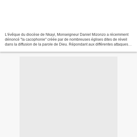
L'évêque du diocèse de Nkayi, Monseigneur Daniel Mizonzo a récemment
dénoncé "la cacophonie" créée par de nombreuses églises dites de réveil
dans la diffusion de la parole de Dieu. Répondant aux différentes attaques
dont font l'objet l'Eglise catholique...