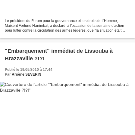
Le président du Forum pour la gouvernance et les droits de l'Homme,
Maixent Fortuné Hanimbat, a déclaré, à l'occasion de la semaine d'action
pour lutter contre la circulation des armes légères, que "la situation était
préoccupante au Congo". M .Hanimbat...
"Embarquement" immédiat de Lissouba à
Brazzaville ?!?!
Publié le 19/05/2010 à 17:44
Par
Arsène SEVERIN