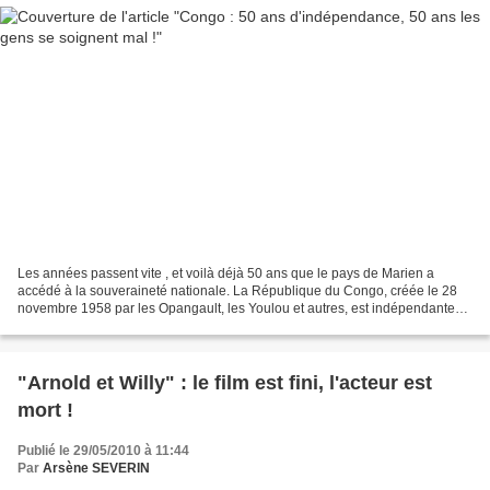
Les années passent vite , et voilà déjà 50 ans que le pays de Marien a
accédé à la souveraineté nationale. La République du Congo, créée le 28
novembre 1958 par les Opangault, les Youlou et autres, est indépendante
depuis le 15 août 1960. A l'époque,...
"Arnold et Willy" : le film est fini, l'acteur est
mort !
Publié le 29/05/2010 à 11:44
Par
Arsène SEVERIN