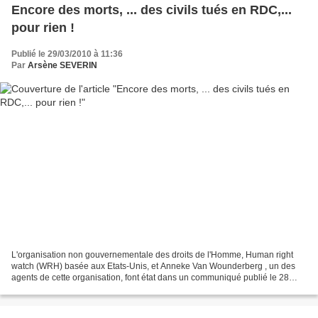
Encore des morts, ... des civils tués en RDC,...
pour rien !
Publié le 29/03/2010 à 11:36
Par
Arsène SEVERIN
L'organisation non gouvernementale des droits de l'Homme, Human right
watch (WRH) basée aux Etats-Unis, et Anneke Van Wounderberg , un des
agents de cette organisation, font état dans un communiqué publié le 28
mars à Kampala en Ouganda de la mort de...