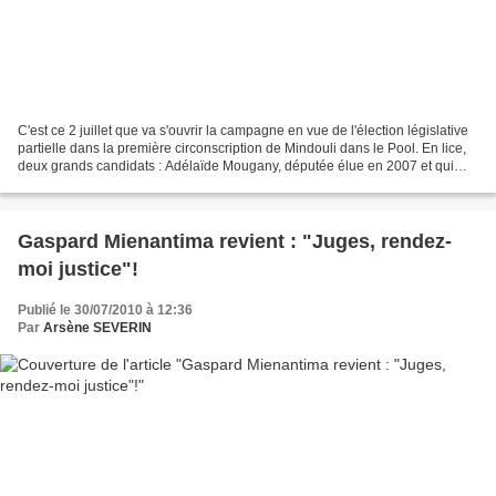
C'est ce 2 juillet que va s'ouvrir la campagne en vue de l'élection législative
partielle dans la première circonscription de Mindouli dans le Pool. En lice,
deux grands candidats : Adélaïde Mougany, députée élue en 2007 et qui
remet son mandat en jeu,...
Gaspard Mienantima revient : "Juges, rendez-
moi justice"!
Publié le 30/07/2010 à 12:36
Par
Arsène SEVERIN