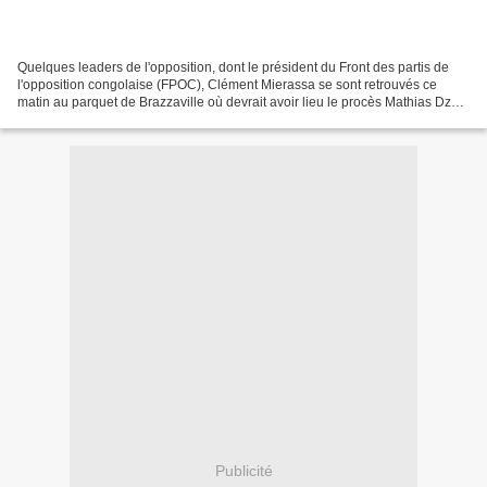
Quelques leaders de l'opposition, dont le président du Front des partis de
l'opposition congolaise (FPOC), Clément Mierassa se sont retrouvés ce
matin au parquet de Brazzaville où devrait avoir lieu le procès Mathias Dzon
contre Banque des Etats de l'Afrique...
Publicité