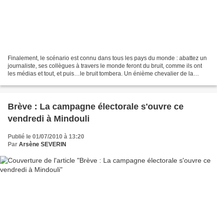
Finalement, le scénario est connu dans tous les pays du monde : abattez un
journaliste, ses collègues à travers le monde feront du bruit, comme ils ont
les médias et tout, et puis…le bruit tombera. Un énième chevalier de la
plume vient d’être tué de sans...
Brève : La campagne électorale s'ouvre ce
vendredi à Mindouli
Publié le 01/07/2010 à 13:20
Par
Arsène SEVERIN