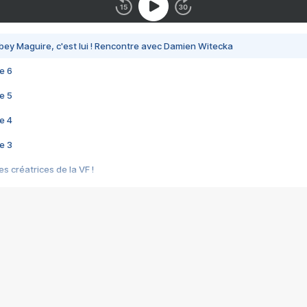
bey Maguire, c'est lui ! Rencontre avec Damien Witecka
e 6
e 5
e 4
e 3
s créatrices de la VF !
e 2
e 1
e Mektoub My Love arrive enfin ! Rencontre avec Shaïn Boumedine et Sal
i : après Toni en famille
elle réalise le bouleversant Dites lui que je l'aime