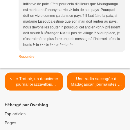
initiative de paix. C'est pour cela d'ailleurs que Moungounga
est mort dans l'anonymat,<br /> loin de son pays. Pourquoi
doit-on vivre comme ça dans ce pays ? Il faut faire la paix, si
madame Lissouba estime que son mari doit rentrer au pays,
nous devons les soutenir, pourquoi cet ancien<br /> président
doit mourir à l'étranger. N'a-t-il pas de village ? A leur place, je
n'oserai même plus faire un petit message à l'Internet : c'est la
honte !<br /> <br /> <br /> <br />
Répondre
< Le Trottoir, un deuxième
Une radio saccagée à
journal brazzavillois
Madagascar, journalistes et
suspendu de parution !
opposants chaudement
tabassés ! >
Hébergé par Overblog
Top articles
Pages