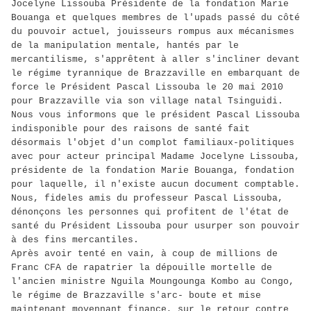
Jocelyne Lissouba Présidente de la fondation Marie
Bouanga et quelques membres de l'upads passé du côté
du pouvoir actuel, jouisseurs rompus aux mécanismes
de la manipulation mentale, hantés par le
mercantilisme, s'apprêtent à aller s'incliner devant
le régime tyrannique de Brazzaville en embarquant de
force le Président Pascal Lissouba le 20 mai 2010
pour Brazzaville via son village natal Tsinguidi.
Nous vous informons que le président Pascal Lissouba
indisponible pour des raisons de santé fait
désormais l'objet d'un complot familiaux-politiques
avec pour acteur principal Madame Jocelyne Lissouba,
présidente de la fondation Marie Bouanga, fondation
pour laquelle, il n'existe aucun document comptable.
Nous, fideles amis du professeur Pascal Lissouba,
dénonçons les personnes qui profitent de l'état de
santé du Président Lissouba pour usurper son pouvoir
à des fins mercantiles.
Après avoir tenté en vain, à coup de millions de
Franc CFA de rapatrier la dépouille mortelle de
l'ancien ministre Nguila Moungounga Kombo au Congo,
le régime de Brazzaville s'arc- boute et mise
maintenant moyennant finance, sur le retour contre