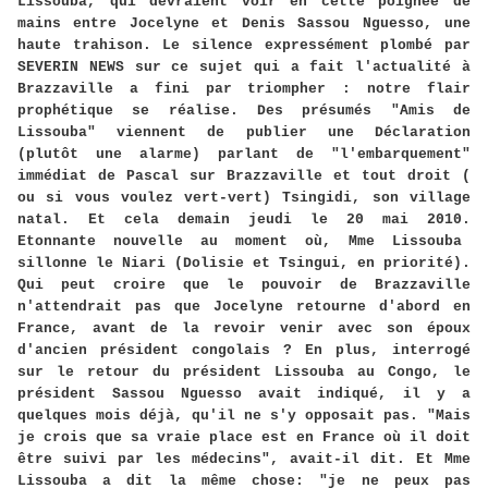
Lissouba, qui devraient voir en cette poignée de
mains entre Jocelyne et Denis Sassou Nguesso, une
haute trahison. Le silence expressément plombé par
SEVERIN NEWS sur ce sujet qui a fait l'actualité à
Brazzaville a fini par triompher : notre flair
prophétique se réalise. Des présumés "Amis de
Lissouba" viennent de publier une Déclaration
(plutôt une alarme) parlant de "l'embarquement"
immédiat de Pascal sur Brazzaville et tout droit (
ou si vous voulez vert-vert) Tsingidi, son village
natal. Et cela demain jeudi le 20 mai 2010.
Etonnante nouvelle au moment où, Mme Lissouba
sillonne le Niari (Dolisie et Tsingui, en priorité).
Qui peut croire que le pouvoir de Brazzaville
n'attendrait pas que Jocelyne retourne d'abord en
France, avant de la revoir venir avec son époux
d'ancien président congolais ? En plus, interrogé
sur le retour du président Lissouba au Congo, le
président Sassou Nguesso avait indiqué, il y a
quelques mois déjà, qu'il ne s'y opposait pas. "Mais
je crois que sa vraie place est en France où il doit
être suivi par les médecins", avait-il dit. Et Mme
Lissouba a dit la même chose: "je ne peux pas