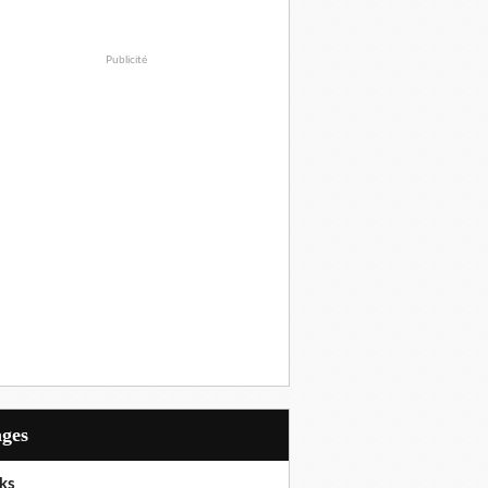
Publicité
ages
ks