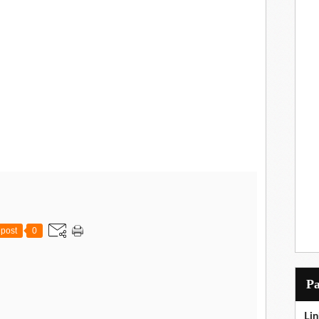
post
0
P
Lin