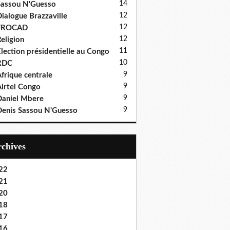
14
assou N'Guesso
12
ialogue Brazzaville
12
FROCAD
12
eligion
11
lection présidentielle au Congo
10
RDC
9
frique centrale
9
irtel Congo
9
aniel Mbere
9
enis Sassou N'Guesso
Archives
22
21
20
18
17
16