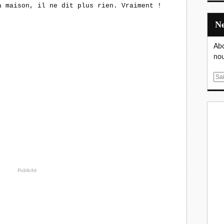
a maison, il ne dit plus rien. Vraiment !
Abo
nou
E
m
a
i
l
Publicité