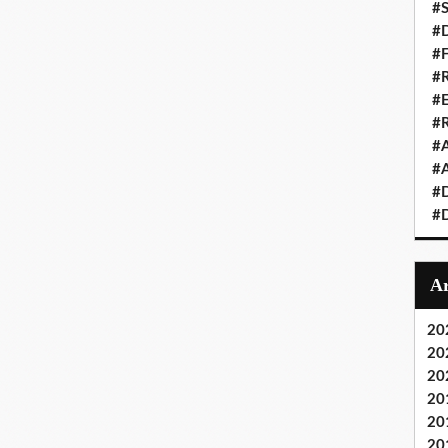
#S
#D
#
#R
#E
#
#A
#A
#D
#D
20
20
20
20
20
20