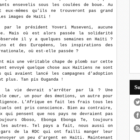
ants ensevelis sous les coulées de boue. Au
t eux-mêmes qu'ils ne trouveront pas grand
les images de Haïti !
é par le président Yoveri Museveni, aucune
ée. Mais où est alors passée la solidarité
observée il y a quelques semaines en Haïti ?
ins et des Européens, les inspirations des
rnationale, où est-elle passée ?
nt mis une véritable chape de plomb sur cette
ent envoyé quelque chose aux Haïtiens ne sont
s qui avaient lancé les campagnes d'adoption
nt plus. Tan pis Ouganda !
S
e la vie devrait s'arrêter par là ? Une
ble cœur, un pour des émotions, un autre pour
ligence. L'Afrique en fait les frais tous les
tuels ont pris conscience. Bien au contraire,
x qui pensent que nos pays ne devraient pas
ujours Oboso, Ebonga Ebonga Te, toujours
 les autres. Tel pays a fait, nous aussi on
 gars de la RDC qui ont failli manger leur
envoyer un peu d'argent en Haïti. Maintenant