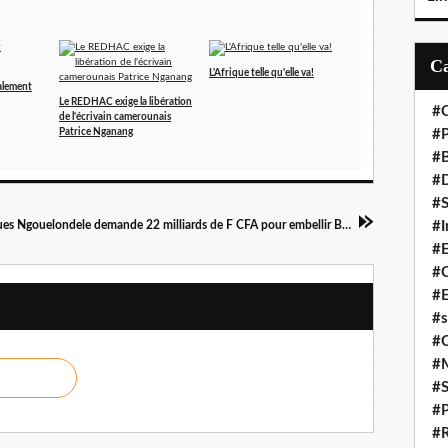
L'Afrique telle qu'elle va!
nalement
Le REDHAC exige la libération
#C
de l'écrivain camerounais
#P
Patrice Nganang
#
#D
#S
#I
Hugues Ngouelondele demande 22 milliards de F CFA pour embellir Brazzaville
#
#C
#E
#s
#
#
#S
#P
#R