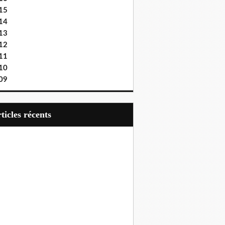
15
14
13
12
11
10
09
articles récents