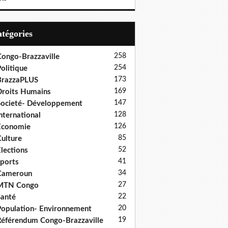
Catégories
258
ongo-Brazzaville
254
olitique
173
BrazzaPLUS
169
roits Humains
147
ocieté- Développement
128
nternational
126
Economie
85
ulture
52
lections
41
ports
34
Cameroun
27
MTN Congo
22
anté
20
opulation- Environnement
19
éférendum Congo-Brazzaville