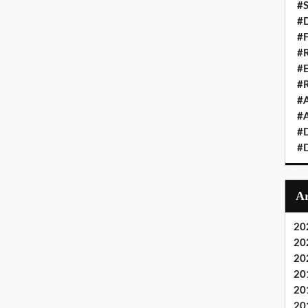
#S
#D
#
#R
#E
#
#A
#A
#D
#D
20
20
20
20
20
20