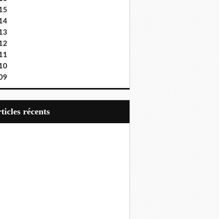
15
14
13
12
11
10
09
articles récents