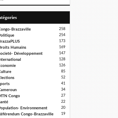
Catégories
258
ongo-Brazzaville
254
olitique
173
BrazzaPLUS
169
roits Humains
147
ocieté- Développement
128
nternational
126
Economie
85
ulture
52
lections
41
ports
34
Cameroun
27
MTN Congo
22
anté
20
opulation- Environnement
19
éférendum Congo-Brazzaville