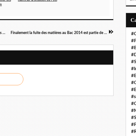
tour des
mains sur la situation du Pool
on
Clément Mierassa ergote autour des salaires des ministres!
Finalement la fuite des matières au Bac 2014 est partie de Kimongo!
#C
#P
#
#D
#S
#I
#
#C
#E
#s
#
#
#S
#P
#R