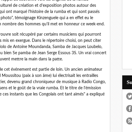
ulturel de création et d'exposition photos autour des
ui ont marqué l'histoire de la rumba et qui sont passés
 photo", témoignage Kinzenguele qui a en effet eu le
un nombre des hommes qu'il met en honneur ce week-end.
 rouvre soit récupéré par certains musiciens qui pourront
res mis en exergue. Dans le répertoire choisi, on peut citer
Ndolo de Antoine Moundanda, Samba de Jacques Loubelo,
 bien Se pamba de Jean Serge Essous 3S. Un vrai concert
euvent mettre la main dans la patte.
e de cet événement est partie de loin. Un ancien animateur
Moussitou (paix à son âme) lui électrisait les entrailles
S
tier, devenu grand chroniqueur de musique à Radio Congo,
ens et le goût de la vraie rumba. Et le titre de l'émission
ivre ces instants que les Congolais ont tant aimés" a expliqué