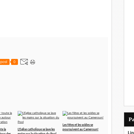
post
0
P
Les fêtes et les soldes se
te la
L'Eglise catholique se lave les
poursuivent au Cameroun!
Lin