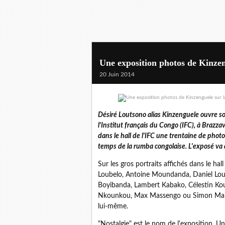
Une exposition photos de Kinzen
20 Juin 2014
Désiré Loutsono alias Kinzenguele ouvre so
l'Institut français du Congo (IFC), à Brazzav
dans le hall de l'IFC une trentaine de photo
temps de la rumba congolaise. L'exposé va d
Sur les gros portraits affichés dans le ha
Loubelo, Antoine Moundanda, Daniel Loube
Boyibanda, Lambert Kabako, Célestin Kou
Nkounkou, Max Massengo ou Simon Mangou
lui-même.
"Nostalgie" est le nom de l'exposition. Un