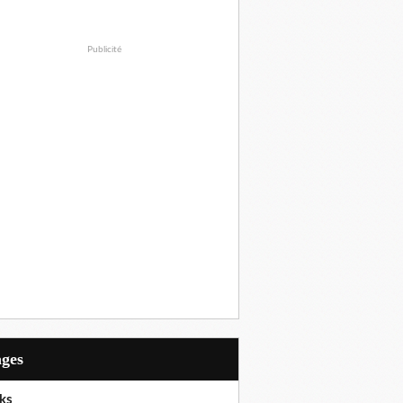
Publicité
ages
ks