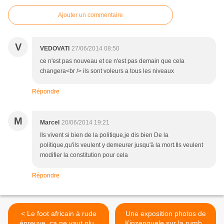
Ajouter un commentaire
V
VEDOVATI
27/06/2014 08:50
ce n'est pas nouveau et ce n'est pas demain que cela
changera<br /> ils sont voleurs a tous les niveaux
Répondre
M
Marcel
20/06/2014 19:21
Ils vivent si bien de la politique,je dis bien De la
politique,qu'ils veulent y demeurer jusqu'à la mort.Ils veulent
modifier la constitution pour cela
Répondre
< Le foot africain à rude
Une exposition photos de
épreuve, ça ne vaut plus
Kinzenguele sur la rumba