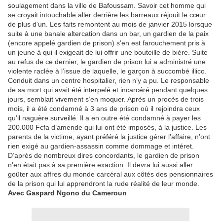
soulagement dans la ville de Bafoussam. Savoir cet homme qui
se croyait intouchable aller derrière les barreaux réjouit le cœur
de plus d’un. Les faits remontent au mois de janvier 2015 lorsque
suite à une banale altercation dans un bar, un gardien de la paix
(encore appelé gardien de prison) s’en est farouchement pris à
un jeune à qui il exigeait de lui offrir une bouteille de bière. Suite
au refus de ce dernier, le gardien de prison lui a administré une
violente raclée à l’issue de laquelle, le garçon à succombé illico.
Conduit dans un centre hospitalier, rien n’y a pu. Le responsable
de sa mort qui avait été interpelé et incarcéré pendant quelques
jours, semblait vivement s’en moquer. Après un procès de trois
mois, il a été condamné à 3 ans de prison où il rejoindra ceux
qu’il naguère surveillé. Il a en outre été condamné à payer les
200.000 Fcfa d’amende qui lui ont été imposés, à la justice. Les
parents de la victime, ayant préféré la justice gérer l’affaire, n’ont
rien exigé au gardien-assassin comme dommage et intéret.
D’après de nombreux dires concordants, le gardien de prison
n’en était pas à sa première exaction. Il devra lui aussi aller
goûter aux affres du monde carcéral aux côtés des pensionnaires
de la prison qui lui apprendront la rude réalité de leur monde.
Avec Gaspard Ngono du Cameroun