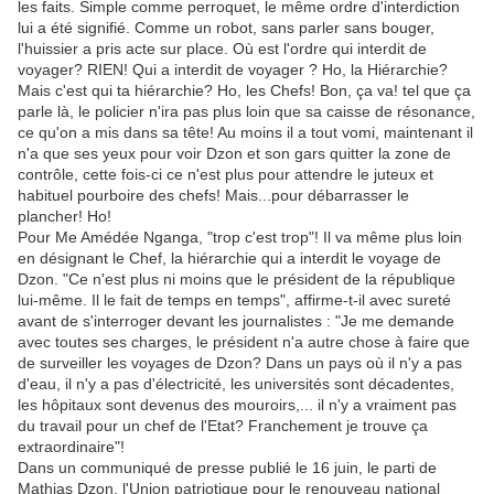
les faits. Simple comme perroquet, le même ordre d'interdiction
lui a été signifié. Comme un robot, sans parler sans bouger,
l'huissier a pris acte sur place. Où est l'ordre qui interdit de
voyager? RIEN! Qui a interdit de voyager ? Ho, la Hiérarchie?
Mais c'est qui ta hiérarchie? Ho, les Chefs! Bon, ça va! tel que ça
parle là, le policier n'ira pas plus loin que sa caisse de résonance,
ce qu'on a mis dans sa tête! Au moins il a tout vomi, maintenant il
n'a que ses yeux pour voir Dzon et son gars quitter la zone de
contrôle, cette fois-ci ce n'est plus pour attendre le juteux et
habituel pourboire des chefs! Mais...pour débarrasser le
plancher! Ho!
Pour Me Amédée Nganga, "trop c'est trop"! Il va même plus loin
en désignant le Chef, la hiérarchie qui a interdit le voyage de
Dzon. "Ce n'est plus ni moins que le président de la république
lui-même. Il le fait de temps en temps", affirme-t-il avec sureté
avant de s'interroger devant les journalistes : "Je me demande
avec toutes ses charges, le président n'a autre chose à faire que
de surveiller les voyages de Dzon? Dans un pays où il n'y a pas
d'eau, il n'y a pas d'électricité, les universités sont décadentes,
les hôpitaux sont devenus des mouroirs,... il n'y a vraiment pas
du travail pour un chef de l'Etat? Franchement je trouve ça
extraordinaire"!
Dans un communiqué de presse publié le 16 juin, le parti de
Mathias Dzon, l'Union patriotique pour le renouveau national