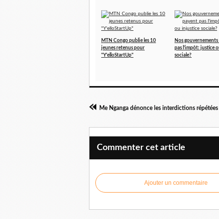
MTN Congo publie les 10
Nos gouvernements 
jeunes retenus pour
pas l'impôt: justice o
"Y'elloStartUp"
sociale?
Commenter cet article
Ajouter un commentaire