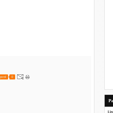
post
0
P
Lin