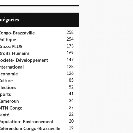
Catégories
258
ongo-Brazzaville
254
olitique
173
BrazzaPLUS
169
roits Humains
147
ocieté- Développement
128
nternational
126
Economie
85
ulture
52
lections
41
ports
34
Cameroun
27
MTN Congo
22
anté
20
opulation- Environnement
19
éférendum Congo-Brazzaville