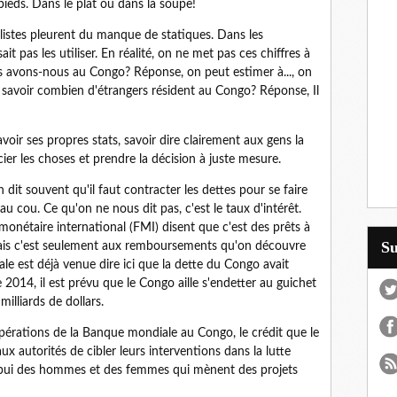
pieds. Dans le plat ou dans la soupe!
nalistes pleurent du manque de statiques. Dans les
t pas les utiliser. En réalité, on ne met pas ces chiffres à
es avons-nous au Congo? Réponse, on peut estimer à..., on
 savoir combien d'étrangers résident au Congo? Réponse, Il
voir ses propres stats, savoir dire clairement aux gens la
ier les choses et prendre la décision à juste mesure.
 dit souvent qu'il faut contracter les dettes pour se faire
u cou. Ce qu'on ne nous dit pas, c'est le taux d'intérêt.
onétaire international (FMI) disent que c'est des prêts à
S
 Mais c'est seulement aux remboursements qu'on découvre
e est déjà venue dire ici que la dette du Congo avait
2014, il est prévu que le Congo aille s'endetter au guichet
lliards de dollars.
érations de la Banque mondiale au Congo, le crédit que le
x autorités de cibler leurs interventions dans la lutte
ppui des hommes et des femmes qui mènent des projets