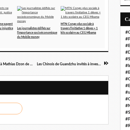
ne payent
MTN Congo plus sociale à
u injustice
Les journalistes édifiés sur
travers l'initiative 1 élèves = 1
#C
l'importance socioéconomique
kits scolaire au CEG Mbama
du Mobile money
#P
#
#D
#S
Me Nganga dénonce les interdictions répétées à Mathias Dzon de quitter Brazzaville
Les Chinois de Guandzhu invités à investir au Congo!
#I
#
#C
#E
#s
#
#
#S
#P
#R