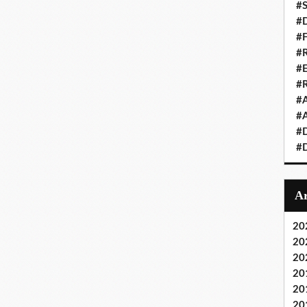
#S
#D
#
#R
#E
#
#A
#A
#D
#D
20
20
20
20
20
20