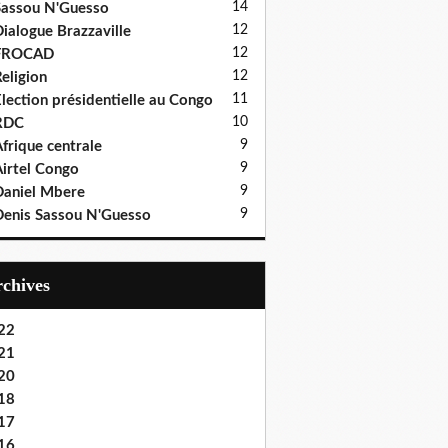
14
assou N'Guesso
12
ialogue Brazzaville
12
FROCAD
12
eligion
11
lection présidentielle au Congo
10
RDC
9
frique centrale
9
irtel Congo
9
aniel Mbere
9
enis Sassou N'Guesso
Archives
22
21
20
18
17
16