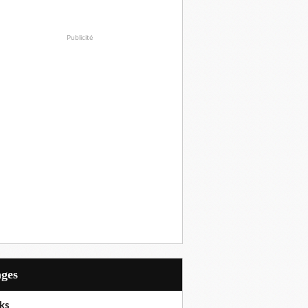
Publicité
ages
ks