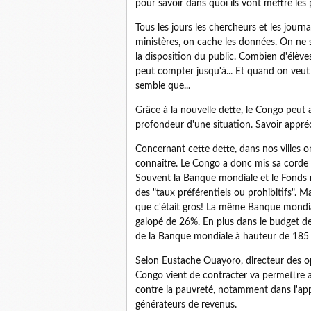
pour savoir dans quoi ils vont mettre les 
Tous les jours les chercheurs et les jour
ministères, on cache les données. On ne sai
la disposition du public. Combien d'élèv
peut compter jusqu'à... Et quand on veut
semble que...
Grâce à la nouvelle dette, le Congo peut a
profondeur d'une situation. Savoir appréc
Concernant cette dette, dans nos villes on
connaître. Le Congo a donc mis sa corde a
Souvent la Banque mondiale et le Fonds m
des "taux préférentiels ou prohibitifs".
que c'était gros! La même Banque mondial
galopé de 26%. En plus dans le budget de 
de la Banque mondiale à hauteur de 185 mi
Selon Eustache Ouayoro, directeur des op
Congo vient de contracter va permettre au
contre la pauvreté, notamment dans l'a
générateurs de revenus.