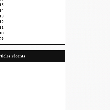
15
14
13
12
11
10
09
articles récents