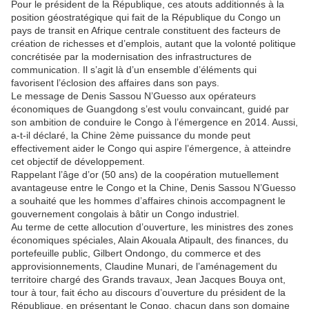
Pour le président de la République, ces atouts additionnés à la
position géostratégique qui fait de la République du Congo un
pays de transit en Afrique centrale constituent des facteurs de
création de richesses et d’emplois, autant que la volonté politique
concrétisée par la modernisation des infrastructures de
communication. Il s’agit là d’un ensemble d’éléments qui
favorisent l’éclosion des affaires dans son pays.
Le message de Denis Sassou N’Guesso aux opérateurs
économiques de Guangdong s’est voulu convaincant, guidé par
son ambition de conduire le Congo à l’émergence en 2014. Aussi,
a-t-il déclaré, la Chine 2ème puissance du monde peut
effectivement aider le Congo qui aspire l’émergence, à atteindre
cet objectif de développement.
Rappelant l’âge d’or (50 ans) de la coopération mutuellement
avantageuse entre le Congo et la Chine, Denis Sassou N’Guesso
a souhaité que les hommes d’affaires chinois accompagnent le
gouvernement congolais à bâtir un Congo industriel.
Au terme de cette allocution d’ouverture, les ministres des zones
économiques spéciales, Alain Akouala Atipault, des finances, du
portefeuille public, Gilbert Ondongo, du commerce et des
approvisionnements, Claudine Munari, de l’aménagement du
territoire chargé des Grands travaux, Jean Jacques Bouya ont,
tour à tour, fait écho au discours d’ouverture du président de la
République, en présentant le Congo, chacun dans son domaine