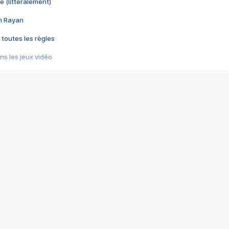
e (littéralement)
im Rayan
 toutes les règles
s les jeux vidéo
us choquant de Rockstar ? - Le scandale BULLY
e plus moche de Steam
du RÊVE tourne au CAUCHEMAR
pendant 8 heures
it… à tort
umiliés par un jeu vidéo
ire - Final Fantasy 8
ti un empire - Age of Empires
story DOFUS