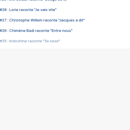
28 : Lorie raconte "Je vais vite"
#27 : Christophe Willem raconte "Jacques a dit"
#26 : Chimène Badi raconte "Entre nous"
#25 : Indochine raconte "3e sexe"
#24 : Zaho raconte "C'est chelou"
#23 : Patrick Bruel raconte "Au café des délices"
#22 : Kyo raconte "Le chemin"
#21 : Nolwenn Leroy raconte "Cassé"
#20 : Patrick Hernandez raconte "Born to be alive"
#19 : Lorie raconte "Près de moi"
#18 : Michael Jones raconte "A nos actes manqués" (avec Jean-Jacque
#17 : Khaled raconte "Aïcha"